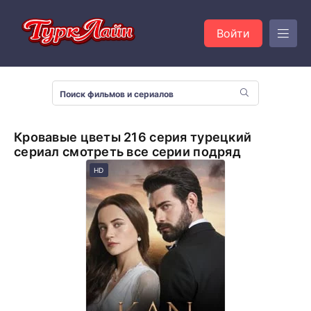
Войти
Кровавые цветы 216 серия турецкий
сериал смотреть все серии подряд
HD