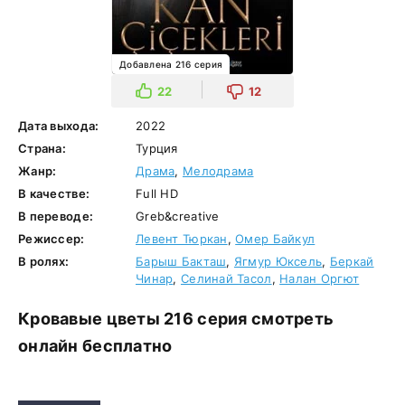
Добавлена 216 серия
22
12
Дата выхода:
2022
Страна:
Турция
Жанр:
Драма
,
Мелодрама
В качестве:
Full HD
В переводе:
Greb&creative
Режиссер:
Левент Тюркан
,
Омер Байкул
В ролях:
Барыш Бакташ
,
Ягмур Юксель
,
Беркай
Чинар
,
Селинай Тасол
,
Налан Оргют
Кровавые цветы 216 серия смотреть
онлайн бесплатно