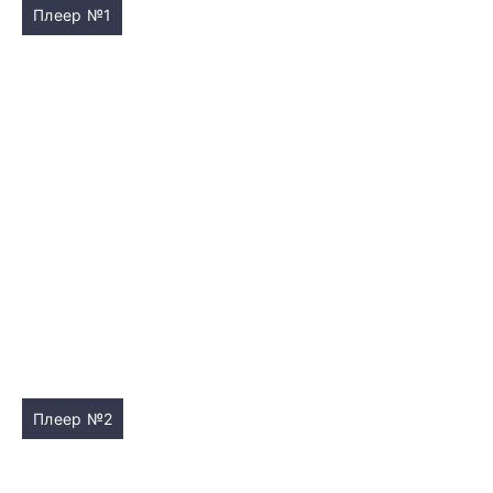
Плеер №1
Плеер №2