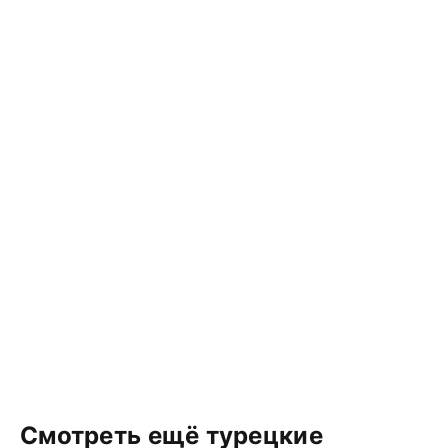
Смотреть ещё турецкие