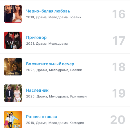
Черно-белая любовь
2018, Драма, Мелодрама, Боевик
Приговор
2021, Драма, Мелодрама
Восхитительный вечер
2025, Драма, Мелодрама, Боевик
Наследник
2025, Драма, Мелодрама, Криминал
Ранняя пташка
2018, Драма, Мелодрама, Комедия