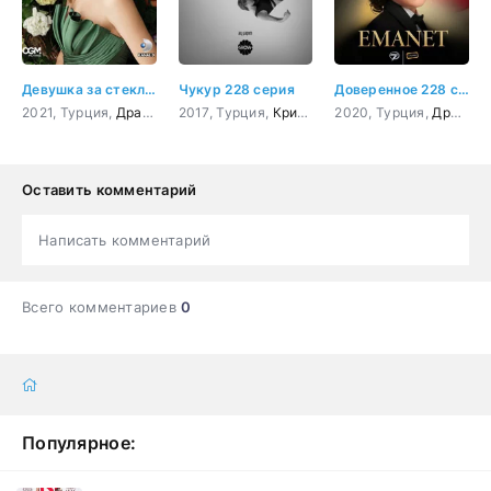
Девушка за стеклом 228 серия
Чукур 228 серия
Доверенное 228 серия
2021, Турция,
Драма
2017, Турция,
Криминал
2020, Турция,
,
Триллер
,
Боевик
Драма
,
Оставить комментарий
Написать комментарий
Всего комментариев
0
Популярное: