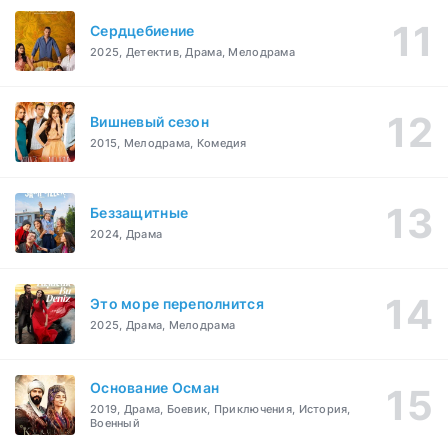
Сердцебиение
2025, Детектив, Драма, Мелодрама
Вишневый сезон
2015, Мелодрама, Комедия
Беззащитные
2024, Драма
Это море переполнится
2025, Драма, Мелодрама
Основание Осман
2019, Драма, Боевик, Приключения, История,
Военный