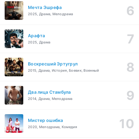
Мечта Эшрефа
2025, Драма, Мелодрама
Арафта
2025, Драма
Воскресший Эртугрул
2015, Драма, История, Боевик, Военный
Два лица Стамбула
2014, Драма, Мелодрама
Мистер ошибка
2020, Мелодрама, Комедия