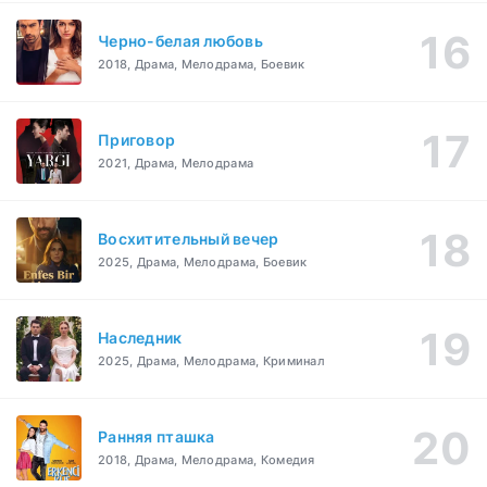
Черно-белая любовь
2018, Драма, Мелодрама, Боевик
Приговор
2021, Драма, Мелодрама
Восхитительный вечер
2025, Драма, Мелодрама, Боевик
Наследник
2025, Драма, Мелодрама, Криминал
Ранняя пташка
2018, Драма, Мелодрама, Комедия