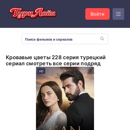
Войти
Кровавые цветы 228 серия турецкий
сериал смотреть все серии подряд
HD