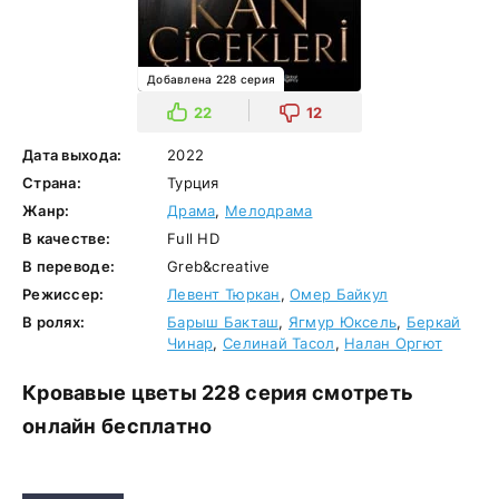
Добавлена 228 серия
22
12
Дата выхода:
2022
Страна:
Турция
Жанр:
Драма
,
Мелодрама
В качестве:
Full HD
В переводе:
Greb&creative
Режиссер:
Левент Тюркан
,
Омер Байкул
В ролях:
Барыш Бакташ
,
Ягмур Юксель
,
Беркай
Чинар
,
Селинай Тасол
,
Налан Оргют
Кровавые цветы 228 серия смотреть
онлайн бесплатно