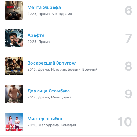
Мечта Эшрефа
2025, Драма, Мелодрама
Арафта
2025, Драма
Воскресший Эртугрул
2015, Драма, История, Боевик, Военный
Два лица Стамбула
2014, Драма, Мелодрама
Мистер ошибка
2020, Мелодрама, Комедия