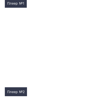
Плеер №1
Плеер №2