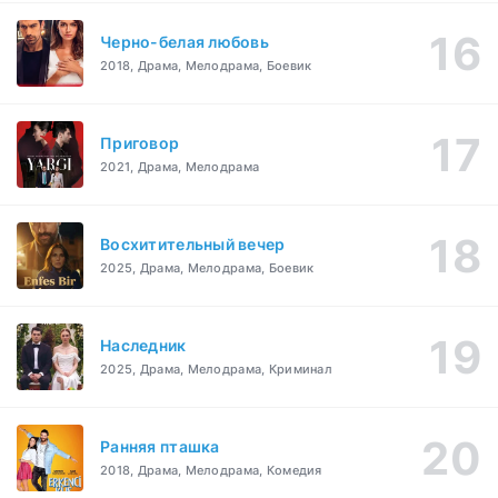
Черно-белая любовь
2018, Драма, Мелодрама, Боевик
Приговор
2021, Драма, Мелодрама
Восхитительный вечер
2025, Драма, Мелодрама, Боевик
Наследник
2025, Драма, Мелодрама, Криминал
Ранняя пташка
2018, Драма, Мелодрама, Комедия