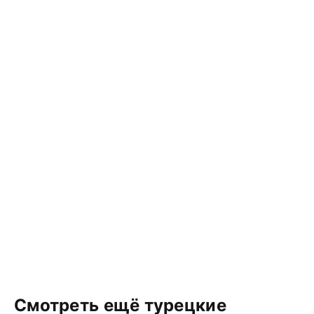
Смотреть ещё турецкие