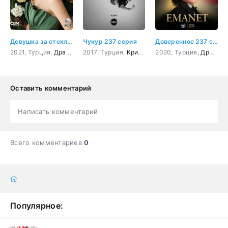
Девушка за стеклом 237 серия
Чукур 237 серия
Доверенное 237 серия
2021, Турция,
Драма
2017, Турция,
Криминал
2020, Турция,
,
Триллер
,
Боевик
Драма
,
Оставить комментарий
Написать комментарий
Всего комментариев
0
Популярное: