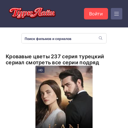
Войти
Кровавые цветы 237 серия турецкий
сериал смотреть все серии подряд
HD