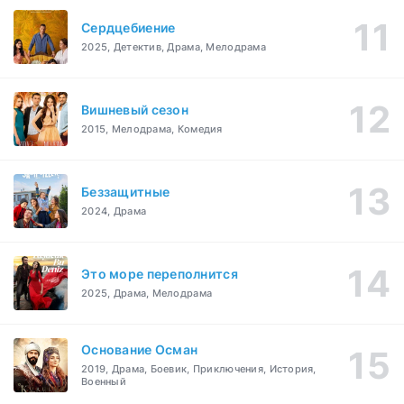
Сердцебиение
2025, Детектив, Драма, Мелодрама
Вишневый сезон
2015, Мелодрама, Комедия
Беззащитные
2024, Драма
Это море переполнится
2025, Драма, Мелодрама
Основание Осман
2019, Драма, Боевик, Приключения, История,
Военный