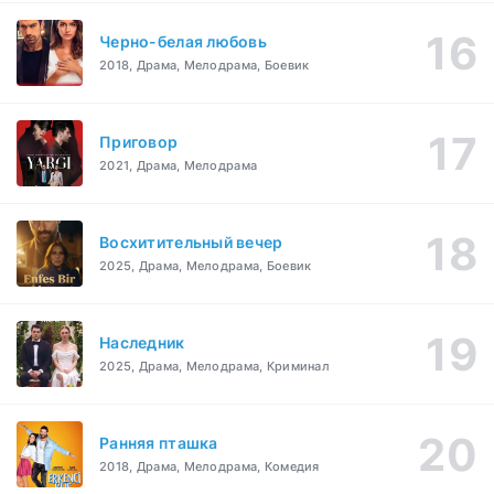
Черно-белая любовь
2018, Драма, Мелодрама, Боевик
Приговор
2021, Драма, Мелодрама
Восхитительный вечер
2025, Драма, Мелодрама, Боевик
Наследник
2025, Драма, Мелодрама, Криминал
Ранняя пташка
2018, Драма, Мелодрама, Комедия