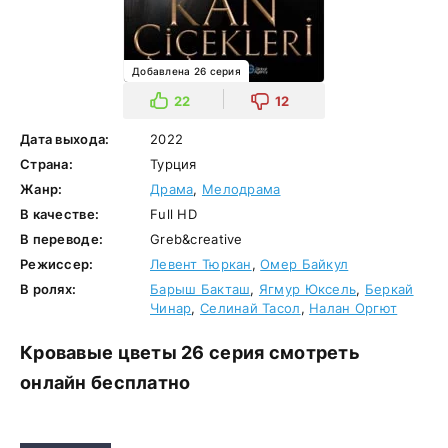
Добавлена 26 серия
22
12
Дата выхода:
2022
Страна:
Турция
Жанр:
Драма
,
Мелодрама
В качестве:
Full HD
В переводе:
Greb&creative
Режиссер:
Левент Тюркан
,
Омер Байкул
В ролях:
Барыш Бакташ
,
Ягмур Юксель
,
Беркай
Чинар
,
Селинай Тасол
,
Налан Оргют
Кровавые цветы 26 серия смотреть
онлайн бесплатно