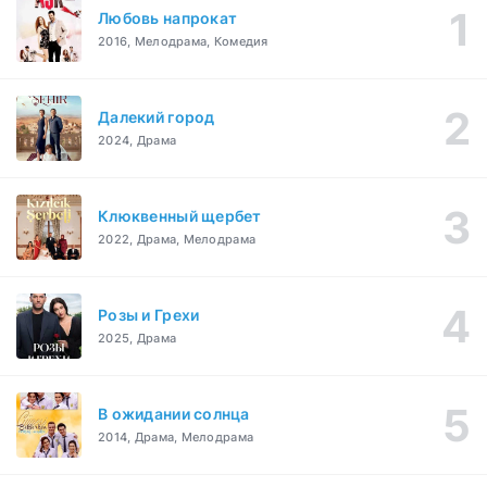
Любовь напрокат
2016, Мелодрама, Комедия
Далекий город
2024, Драма
Клюквенный щербет
2022, Драма, Мелодрама
Розы и Грехи
2025, Драма
В ожидании солнца
2014, Драма, Мелодрама