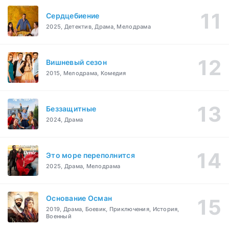
Сердцебиение
2025, Детектив, Драма, Мелодрама
Вишневый сезон
2015, Мелодрама, Комедия
Беззащитные
2024, Драма
Это море переполнится
2025, Драма, Мелодрама
Основание Осман
2019, Драма, Боевик, Приключения, История,
Военный