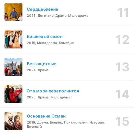
Сердцебиение
2025, Детектив, Драма, Мелодрама
Вишневый сезон
2015, Мелодрама, Комедия
Беззащитные
2024, Драма
Это море переполнится
2025, Драма, Мелодрама
Основание Осман
2019, Драма, Боевик, Приключения, История,
Военный