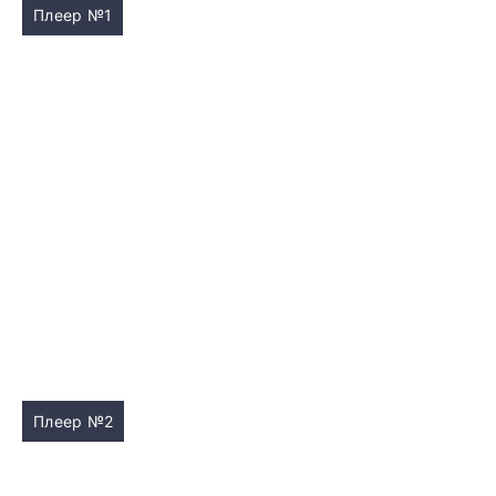
Плеер №1
Плеер №2