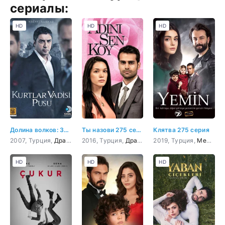
сериалы:
HD
HD
HD
Долина волков: Западня 275 серия
Ты назови 275 серия
Клятва 275 серия
2007, Турция,
Драма
,
Криминал
2016, Турция,
,
Триллер
Драма
,
Боевик
,
Мелодрама
2019, Турция,
,
Приключения
Мелодрама
HD
HD
HD