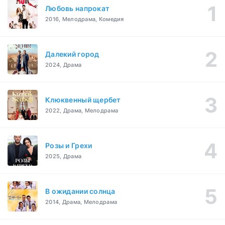
Любовь напрокат
2016, Мелодрама, Комедия
Далекий город
2024, Драма
Клюквенный щербет
2022, Драма, Мелодрама
Розы и Грехи
2025, Драма
В ожидании солнца
2014, Драма, Мелодрама