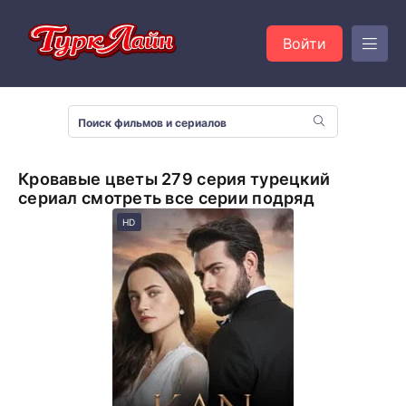
Войти
Кровавые цветы 279 серия турецкий
сериал смотреть все серии подряд
HD