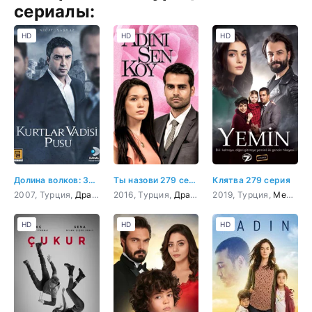
сериалы:
HD
HD
HD
Долина волков: Западня 279 серия
Ты назови 279 серия
Клятва 279 серия
2007, Турция,
Драма
,
Криминал
2016, Турция,
,
Триллер
Драма
,
Боевик
,
Мелодрама
2019, Турция,
,
Приключения
Мелодрама
HD
HD
HD