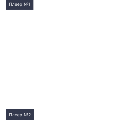
Плеер №1
Плеер №2