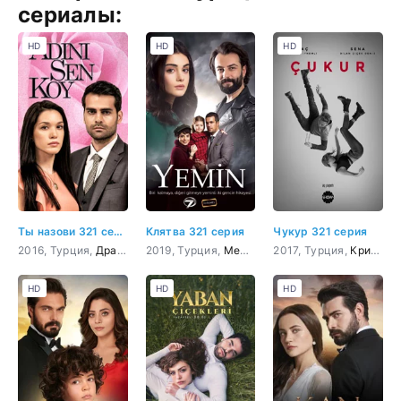
сериалы:
HD
HD
HD
Ты назови 321 серия
Клятва 321 серия
Чукур 321 серия
2016, Турция,
Драма
,
Мелодрама
2019, Турция,
Мелодрама
2017, Турция,
,
Драма
Криминал
HD
HD
HD