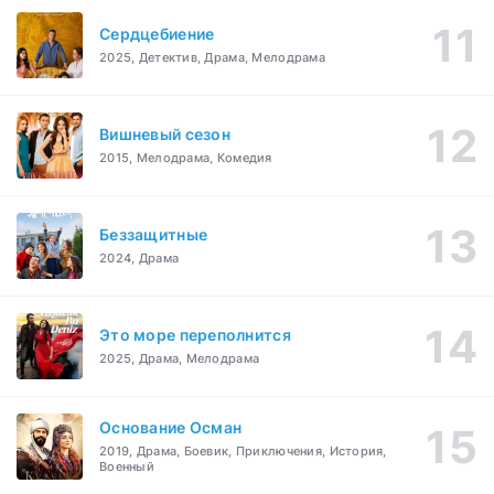
Сердцебиение
2025, Детектив, Драма, Мелодрама
Вишневый сезон
2015, Мелодрама, Комедия
Беззащитные
2024, Драма
Это море переполнится
2025, Драма, Мелодрама
Основание Осман
2019, Драма, Боевик, Приключения, История,
Военный