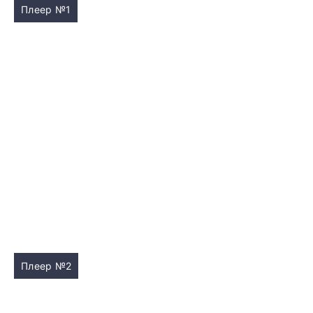
Плеер №1
Плеер №2