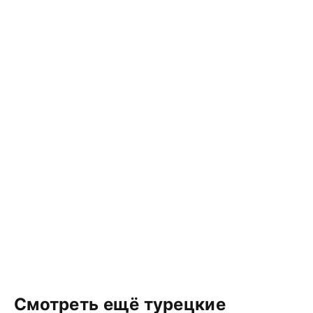
Смотреть ещё турецкие