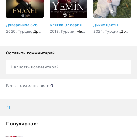
Доверенное 326 серия
Клятва 92 серия
Дикие цветы
2020, Турция,
Драма
,
Мелодрама
2019, Турция,
Мелодрама
2024, Турция,
,
Драма
Драма
,
Оставить комментарий
Написать комментарий
Всего комментариев
0
Популярное: