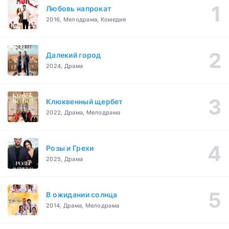
Любовь напрокат
2016, Мелодрама, Комедия
Далекий город
2024, Драма
Клюквенный щербет
2022, Драма, Мелодрама
Розы и Грехи
2025, Драма
В ожидании солнца
2014, Драма, Мелодрама