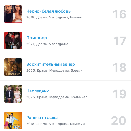
Черно-белая любовь
2018, Драма, Мелодрама, Боевик
Приговор
2021, Драма, Мелодрама
Восхитительный вечер
2025, Драма, Мелодрама, Боевик
Наследник
2025, Драма, Мелодрама, Криминал
Ранняя пташка
2018, Драма, Мелодрама, Комедия