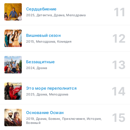
Сердцебиение
2025, Детектив, Драма, Мелодрама
Вишневый сезон
2015, Мелодрама, Комедия
Беззащитные
2024, Драма
Это море переполнится
2025, Драма, Мелодрама
Основание Осман
2019, Драма, Боевик, Приключения, История,
Военный