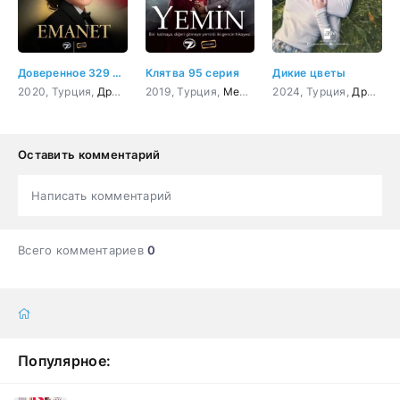
Доверенное 329 серия
Клятва 95 серия
Дикие цветы
2020, Турция,
Драма
,
Мелодрама
2019, Турция,
Мелодрама
2024, Турция,
,
Драма
Драма
,
Оставить комментарий
Написать комментарий
Всего комментариев
0
Популярное: