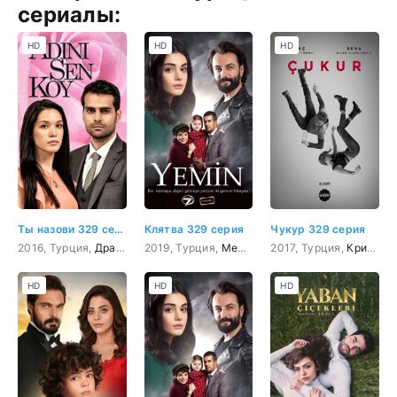
сериалы:
HD
HD
HD
Ты назови 329 серия
Клятва 329 серия
Чукур 329 серия
2016, Турция,
Драма
,
Мелодрама
2019, Турция,
Мелодрама
2017, Турция,
,
Драма
Криминал
HD
HD
HD