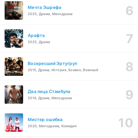
Мечта Эшрефа
2025, Драма, Мелодрама
Арафта
2025, Драма
Воскресший Эртугрул
2015, Драма, История, Боевик, Военный
Два лица Стамбула
2014, Драма, Мелодрама
Мистер ошибка
2020, Мелодрама, Комедия