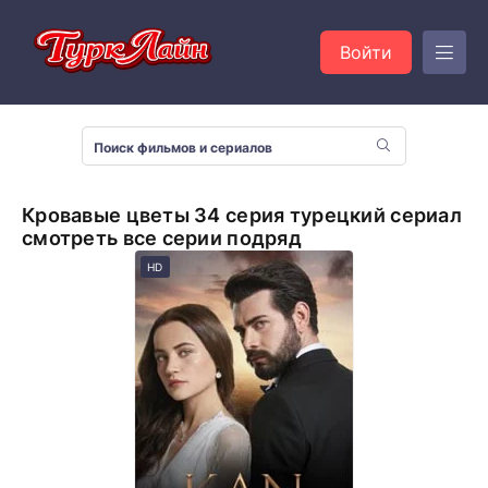
Войти
Кровавые цветы 34 серия турецкий сериал
смотреть все серии подряд
HD