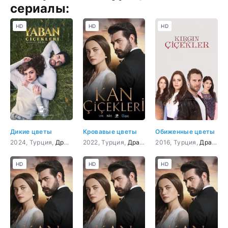
сериалы:
HD
HD
HD
Дикие цветы
Кровавые цветы
Обиженные цветы
2024, Турция,
Драма
,
Мелодрама
2022, Турция,
Драма
,
Мелодрама
2016, Турция,
Драма
HD
HD
HD