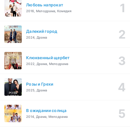
Любовь напрокат
2016, Мелодрама, Комедия
Далекий город
2024, Драма
Клюквенный щербет
2022, Драма, Мелодрама
Розы и Грехи
2025, Драма
В ожидании солнца
2014, Драма, Мелодрама