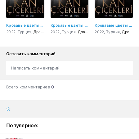
Кровавые цветы 1 серия
Кровавые цветы 2 серия
Кровавые цветы 3 серия
2022, Турция,
Драма
,
Мелодрама
2022, Турция,
Драма
,
Мелодрама
2022, Турция,
Драма
,
Оставить комментарий
Написать комментарий
Всего комментариев
0
Популярное: