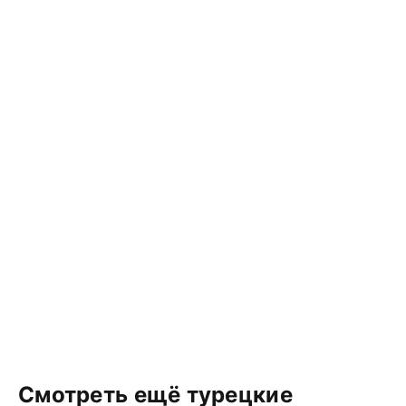
Смотреть ещё турецкие