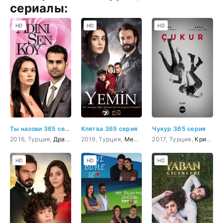
сериалы:
HD
HD
HD
Ты назови 365 серия
Клятва 365 серия
Чукур 365 серия
2016, Турция,
Драма
,
Мелодрама
2019, Турция,
Мелодрама
2017, Турция,
,
Драма
Криминал
HD
HD
HD