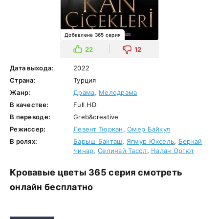
Добавлена 365 серия
22
12
Дата выхода:
2022
Страна:
Турция
Жанр:
Драма
,
Мелодрама
В качестве:
Full HD
В переводе:
Greb&creative
Режиссер:
Левент Тюркан
,
Омер Байкул
В ролях:
Барыш Бакташ
,
Ягмур Юксель
,
Беркай
Чинар
,
Селинай Тасол
,
Налан Оргют
Кровавые цветы 365 серия смотреть
онлайн бесплатно