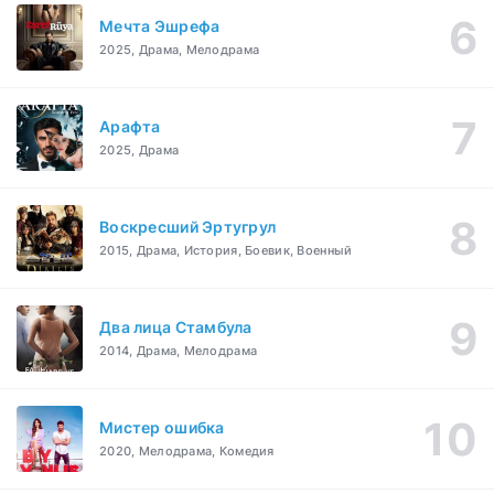
Мечта Эшрефа
2025, Драма, Мелодрама
Арафта
2025, Драма
Воскресший Эртугрул
2015, Драма, История, Боевик, Военный
Два лица Стамбула
2014, Драма, Мелодрама
Мистер ошибка
2020, Мелодрама, Комедия