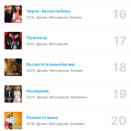
Черно-белая любовь
2018, Драма, Мелодрама, Боевик
Приговор
2021, Драма, Мелодрама
Восхитительный вечер
2025, Драма, Мелодрама, Боевик
Наследник
2025, Драма, Мелодрама, Криминал
Ранняя пташка
2018, Драма, Мелодрама, Комедия