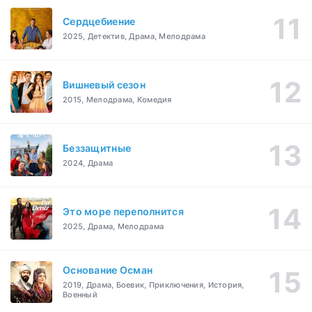
Сердцебиение
2025, Детектив, Драма, Мелодрама
Вишневый сезон
2015, Мелодрама, Комедия
Беззащитные
2024, Драма
Это море переполнится
2025, Драма, Мелодрама
Основание Осман
2019, Драма, Боевик, Приключения, История,
Военный