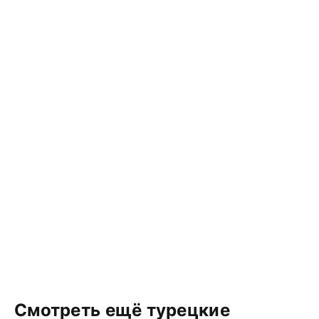
Смотреть ещё турецкие