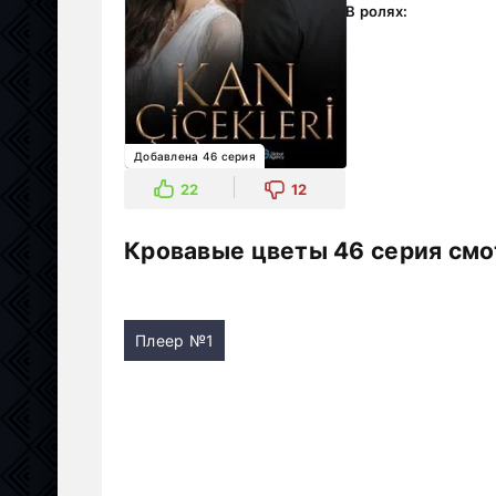
В ролях:
Добавлена 46 серия
22
12
Кровавые цветы 46 серия смо
Плеер №1