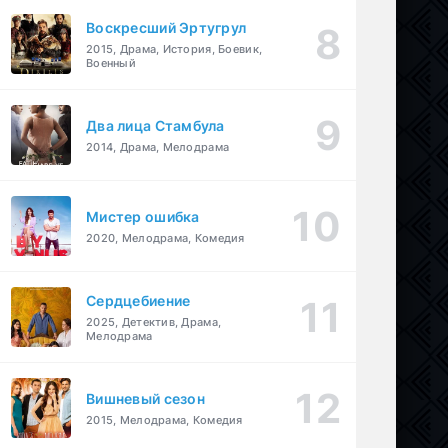
Воскресший Эртугрул
2015, Драма, История, Боевик,
Военный
Два лица Стамбула
2014, Драма, Мелодрама
Мистер ошибка
2020, Мелодрама, Комедия
Сердцебиение
2025, Детектив, Драма,
Мелодрама
Вишневый сезон
2015, Мелодрама, Комедия