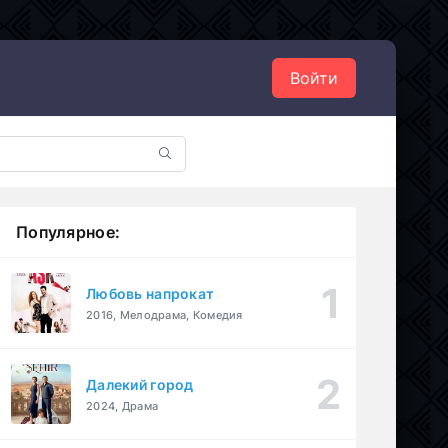
Войти
Популярное:
Любовь напрокат
2016, Мелодрама, Комедия
Далекий город
2024, Драма