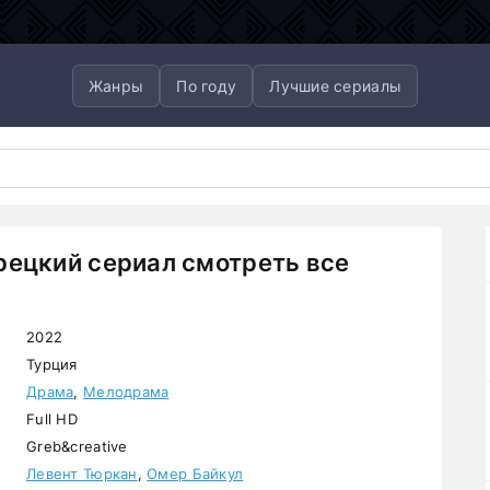
Жанры
По году
Лучшие сериалы
рецкий сериал смотреть все
2022
Турция
Драма
,
Мелодрама
Full HD
Greb&creative
Левент Тюркан
,
Омер Байкул