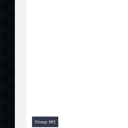
Плеер №2