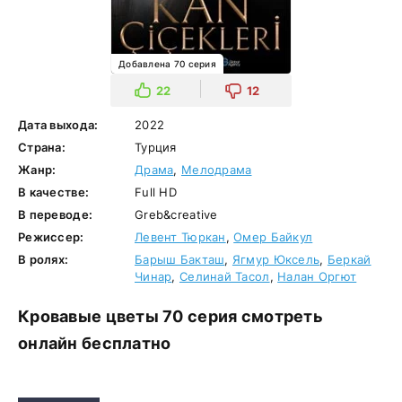
Добавлена 70 серия
22
12
Дата выхода:
2022
Страна:
Турция
Жанр:
Драма
,
Мелодрама
В качестве:
Full HD
В переводе:
Greb&creative
Режиссер:
Левент Тюркан
,
Омер Байкул
В ролях:
Барыш Бакташ
,
Ягмур Юксель
,
Беркай
Чинар
,
Селинай Тасол
,
Налан Оргют
Кровавые цветы 70 серия смотреть
онлайн бесплатно