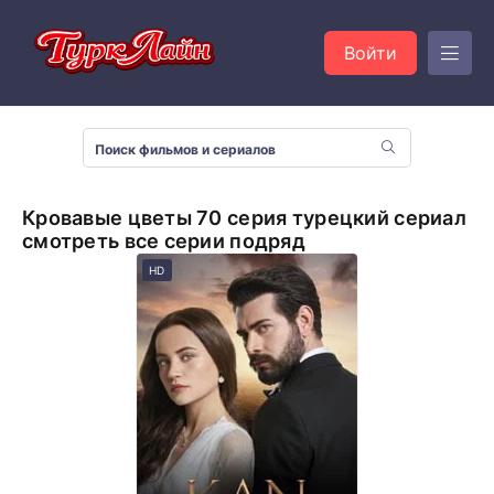
Войти
Кровавые цветы 70 серия турецкий сериал
смотреть все серии подряд
HD