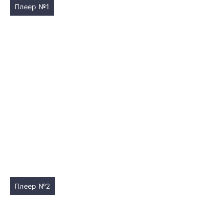
Плеер №1
Плеер №2