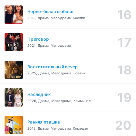
Черно-белая любовь
2018, Драма, Мелодрама, Боевик
Приговор
2021, Драма, Мелодрама
Восхитительный вечер
2025, Драма, Мелодрама, Боевик
Наследник
2025, Драма, Мелодрама, Криминал
Ранняя пташка
2018, Драма, Мелодрама, Комедия