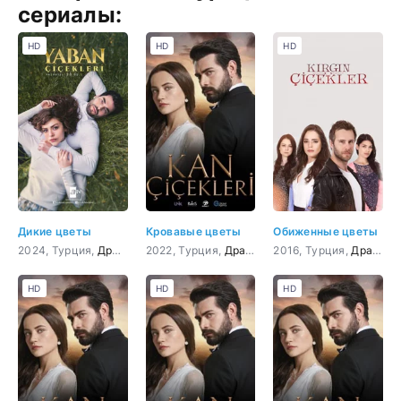
сериалы:
HD
HD
HD
Дикие цветы
Кровавые цветы
Обиженные цветы
2024, Турция,
Драма
,
Мелодрама
2022, Турция,
Драма
,
Мелодрама
2016, Турция,
Драма
HD
HD
HD