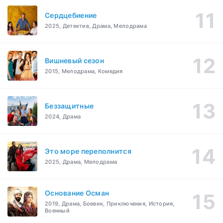
Сердцебиение
2025, Детектив, Драма, Мелодрама
Вишневый сезон
2015, Мелодрама, Комедия
Беззащитные
2024, Драма
Это море переполнится
2025, Драма, Мелодрама
Основание Осман
2019, Драма, Боевик, Приключения, История,
Военный