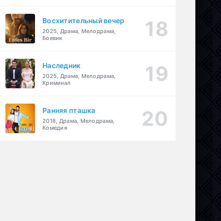
Восхитительный вечер
2025, Драма, Мелодрама,
Боевик
Наследник
2025, Драма, Мелодрама,
Криминал
Ранняя пташка
2018, Драма, Мелодрама,
Комедия