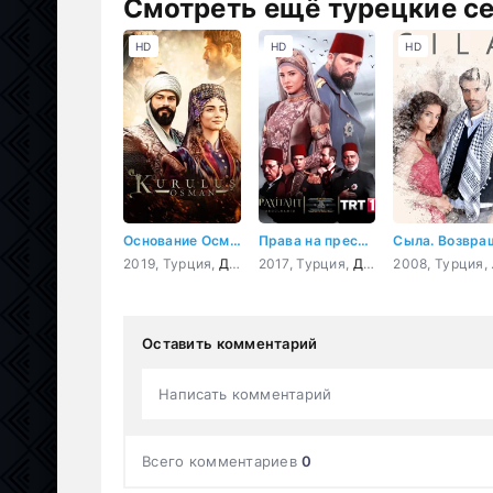
Смотреть ещё турецкие с
HD
HD
HD
Основание Осман 134 серия
Права на престол Абдулхамид 134 серия
2019, Турция,
Драма
2017, Турция,
,
Боевик
,
Приключения
Драма
,
История
,
История
,
20
Оставить комментарий
Написать комментарий
Всего комментариев
0