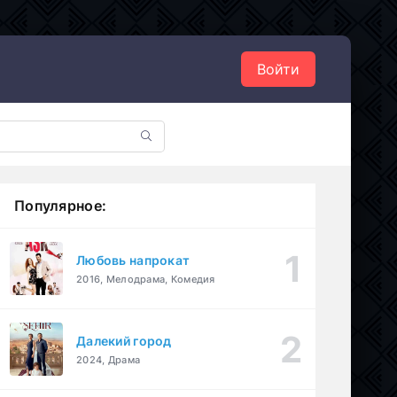
Войти
Популярное:
Любовь напрокат
2016, Мелодрама, Комедия
Далекий город
2024, Драма