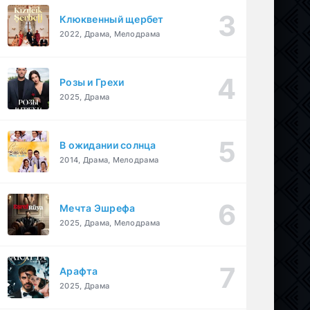
Клюквенный щербет
2022, Драма, Мелодрама
Розы и Грехи
2025, Драма
В ожидании солнца
2014, Драма, Мелодрама
Мечта Эшрефа
2025, Драма, Мелодрама
Арафта
2025, Драма