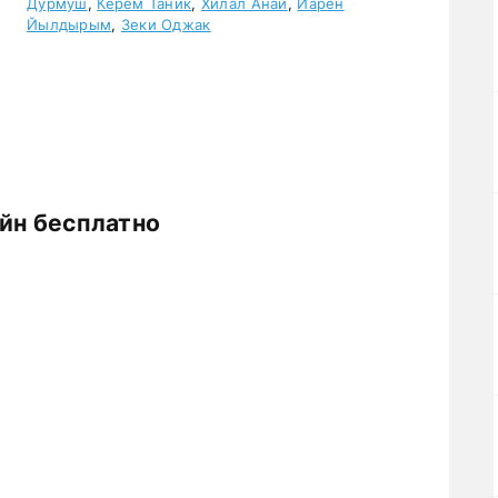
Дурмуш
,
Керем Таник
,
Хилал Анай
,
Йарен
Йылдырым
,
Зеки Оджак
айн бесплатно