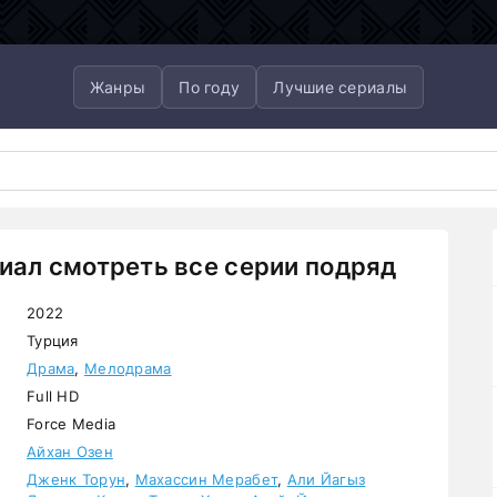
Жанры
По году
Лучшие сериалы
иал смотреть все серии подряд
2022
Турция
Драма
,
Мелодрама
Full HD
Force Media
Айхан Озен
Дженк Торун
,
Махассин Мерабет
,
Али Йагыз