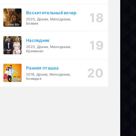
Восхитительный вечер
2025, Драма, Мелодрама,
Боевик
Наследник
2025, Драма, Мелодрама,
Криминал
Ранняя пташка
драма
2018, Драма, Мелодрама,
Комедия