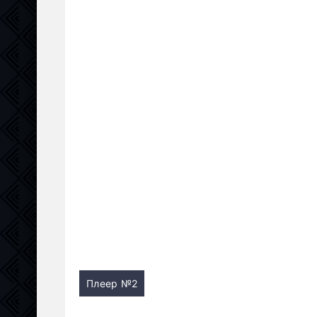
Плеер №2