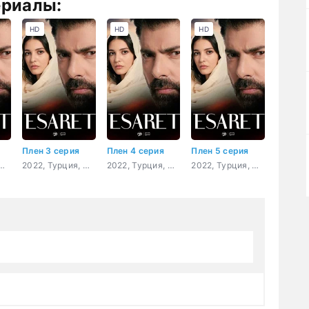
ериалы:
HD
HD
HD
Плен 3 серия
Плен 4 серия
Плен 5 серия
2, Турция,
Драма
,
Мелодрама
2022, Турция,
Драма
,
Мелодрама
2022, Турция,
Драма
,
Мелодрама
2022, Турция,
Драма
,
Мело