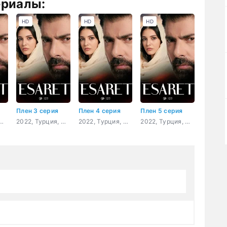
ериалы:
HD
HD
HD
Плен 3 серия
Плен 4 серия
Плен 5 серия
2, Турция,
Драма
,
Мелодрама
2022, Турция,
Драма
,
Мелодрама
2022, Турция,
Драма
,
Мелодрама
2022, Турция,
Драма
,
Мело