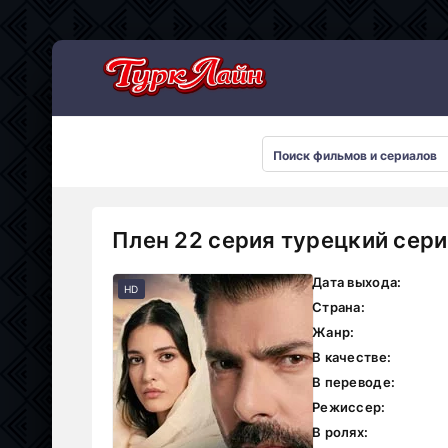
Плен 22 серия турецкий сери
Дата выхода:
HD
Страна:
Жанр:
В качестве:
В переводе:
Режиссер:
В ролях: