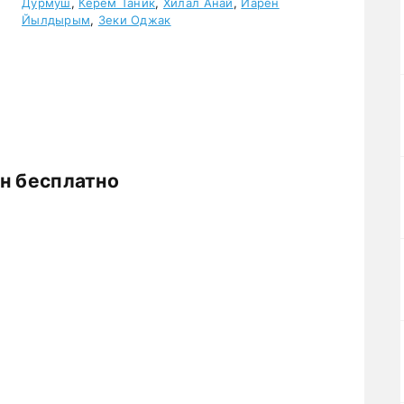
Дурмуш
,
Керем Таник
,
Хилал Анай
,
Йарен
Йылдырым
,
Зеки Оджак
н бесплатно