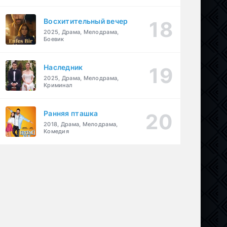
Восхитительный вечер
2025, Драма, Мелодрама,
Боевик
Наследник
2025, Драма, Мелодрама,
Криминал
Ранняя пташка
драма
2018, Драма, Мелодрама,
Комедия