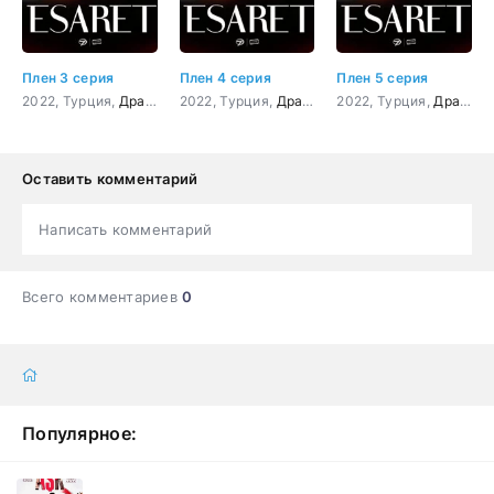
Плен 3 серия
Плен 4 серия
Плен 5 серия
2022, Турция,
Драма
,
Мелодрама
2022, Турция,
Драма
,
Мелодрама
2022, Турция,
Драма
,
Оставить комментарий
Написать комментарий
Всего комментариев
0
Популярное: