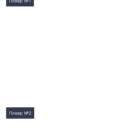
Плеер №1
Плеер №2