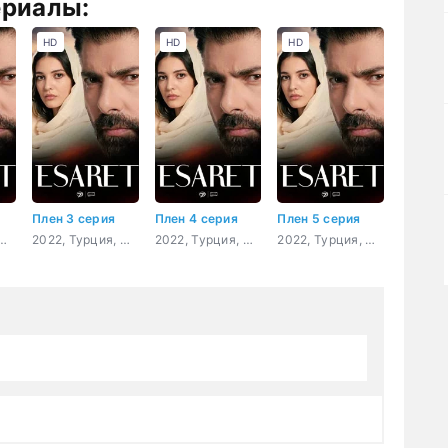
ериалы:
HD
HD
HD
Плен 3 серия
Плен 4 серия
Плен 5 серия
2, Турция,
Драма
,
Мелодрама
2022, Турция,
Драма
,
Мелодрама
2022, Турция,
Драма
,
Мелодрама
2022, Турция,
Драма
,
Мело