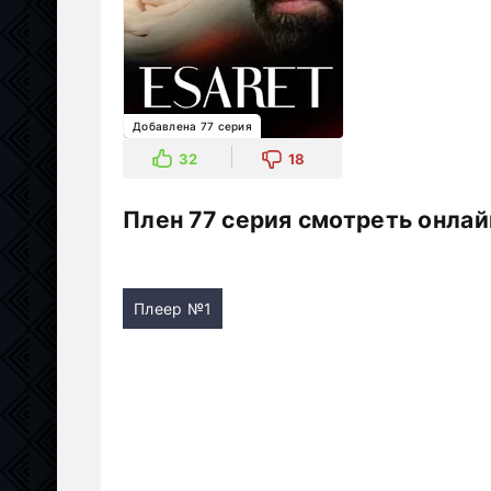
Добавлена 77 серия
32
18
Плен 77 серия смотреть онлай
Плеер №1