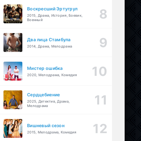
Воскресший Эртугрул
2015, Драма, История, Боевик,
Военный
Два лица Стамбула
2014, Драма, Мелодрама
Мистер ошибка
2020, Мелодрама, Комедия
Сердцебиение
2025, Детектив, Драма,
Мелодрама
Вишневый сезон
2015, Мелодрама, Комедия