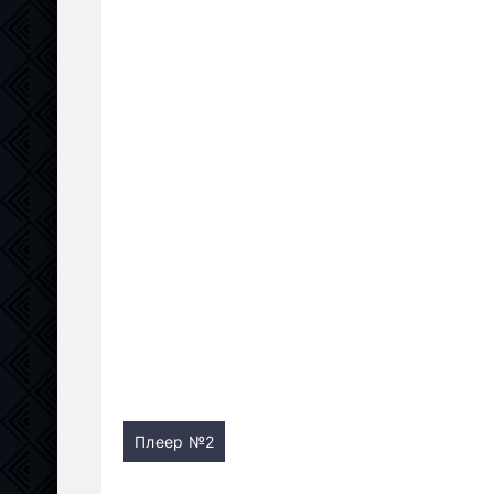
Плеер №2