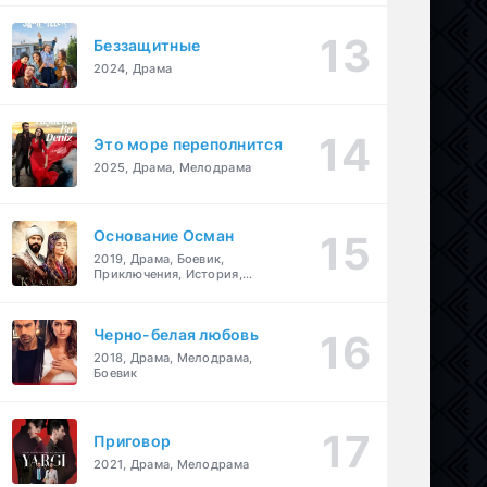
Беззащитные
2024, Драма
Это море переполнится
2025, Драма, Мелодрама
Основание Осман
2019, Драма, Боевик,
Приключения, История,
Военный
Черно-белая любовь
2018, Драма, Мелодрама,
Боевик
Приговор
2021, Драма, Мелодрама