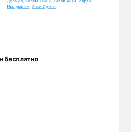
Дурмуш
,
Керем Таник
,
Хилал Анай
,
Йарен
Йылдырым
,
Зеки Оджак
н бесплатно