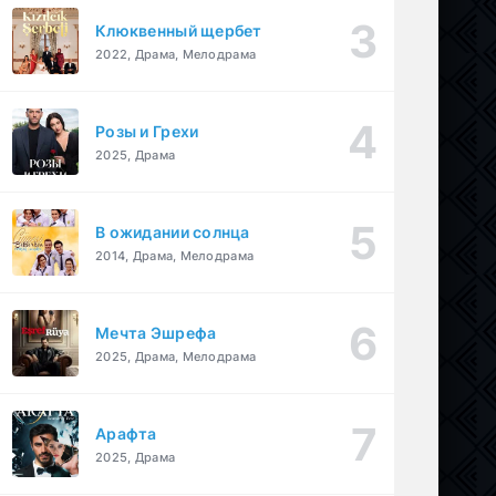
Клюквенный щербет
2022, Драма, Мелодрама
Розы и Грехи
2025, Драма
В ожидании солнца
2014, Драма, Мелодрама
Мечта Эшрефа
2025, Драма, Мелодрама
Арафта
2025, Драма