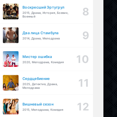
Воскресший Эртугрул
2015, Драма, История, Боевик,
Военный
Два лица Стамбула
2014, Драма, Мелодрама
Мистер ошибка
2020, Мелодрама, Комедия
Сердцебиение
2025, Детектив, Драма,
Мелодрама
Вишневый сезон
2015, Мелодрама, Комедия