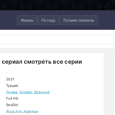
Жанры
По году
Лучшие сериалы
 сериал смотреть все серии
2021
Турция
Драма
,
Боевик
,
Военный
Full HD
SesDizi
Ягыз Алп Акайдын