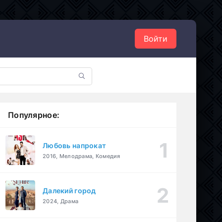
Войти
Популярное:
Любовь напрокат
2016, Мелодрама, Комедия
Далекий город
2024, Драма