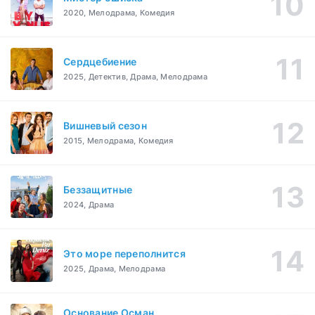
2020, Мелодрама, Комедия
Сердцебиение
2025, Детектив, Драма, Мелодрама
Вишневый сезон
2015, Мелодрама, Комедия
Беззащитные
2024, Драма
Это море переполнится
2025, Драма, Мелодрама
Основание Осман