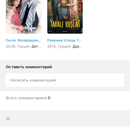
Сыла. Возвращение домой 144 серия
Раненые птицы 144 серия
2008, Турция,
Детектив
2019, Турция,
,
Драма
,
Мелодрама
Драма
Оставить комментарий
Написать комментарий
Всего комментариев
0