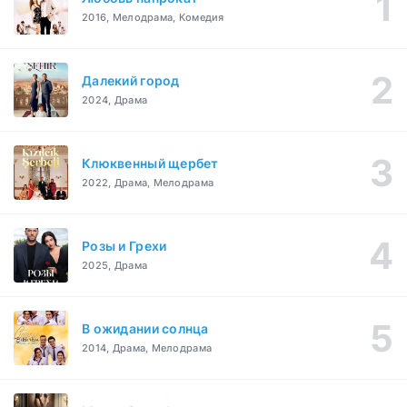
2016, Мелодрама, Комедия
Далекий город
2024, Драма
Клюквенный щербет
2022, Драма, Мелодрама
Розы и Грехи
2025, Драма
В ожидании солнца
2014, Драма, Мелодрама