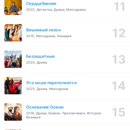
Сердцебиение
2025, Детектив, Драма, Мелодрама
Вишневый сезон
2015, Мелодрама, Комедия
Беззащитные
2024, Драма
Это море переполнится
2025, Драма, Мелодрама
Основание Осман
2019, Драма, Боевик, Приключения, История,
Военный