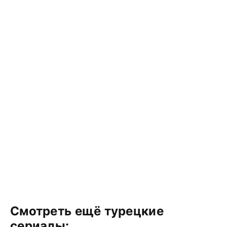
Смотреть ещё турецкие
сериалы: