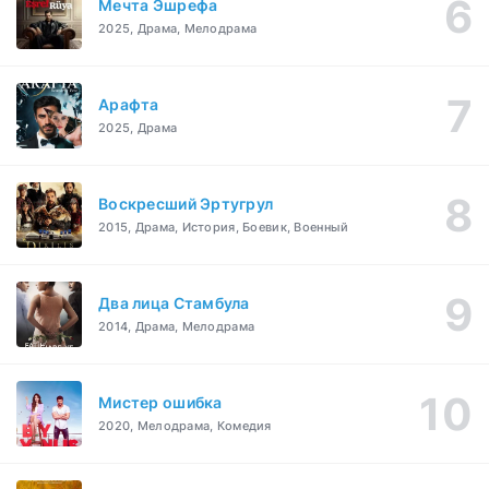
Мечта Эшрефа
2025, Драма, Мелодрама
Арафта
2025, Драма
Воскресший Эртугрул
2015, Драма, История, Боевик, Военный
Два лица Стамбула
2014, Драма, Мелодрама
Мистер ошибка
2020, Мелодрама, Комедия