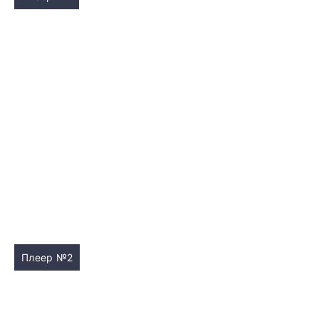
Плеер №2