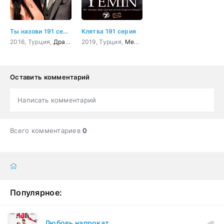
Ты назови 191 серия
Клятва 191 серия
2016, Турция,
Драма
,
Мелодрама
2019, Турция,
Мелодрама
,
Драма
Оставить комментарий
Написать комментарий
Всего комментариев
0
Популярное:
Любовь напрокат