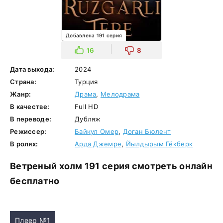
Добавлена 191 серия
16
8
Дата выхода:
2024
Страна:
Турция
Жанр:
Драма
,
Мелодрама
В качестве:
Full HD
В переводе:
Дубляж
Режиссер:
Бaйкул Oмep
,
Дoгaн Бюлeнт
В ролях:
Apдa Джeмpe
,
Йылдыpым Гёкбepк
Ветреный холм 191 серия смотреть онлайн
бесплатно
Плеер №1