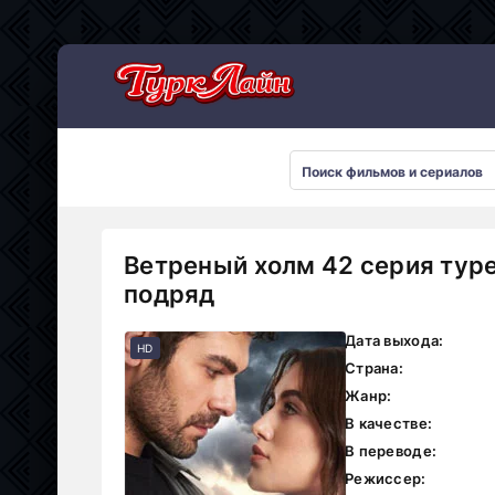
Ветреный холм 42 серия тур
подряд
Дата выхода:
HD
Страна:
Жанр:
В качестве:
В переводе:
Режиссер: