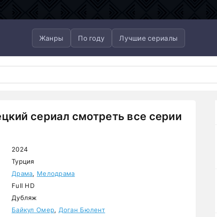
Жанры
По году
Лучшие сериалы
ецкий сериал смотреть все серии
2024
Турция
Драма
,
Мелодрама
Full HD
Дубляж
Бaйкул Oмep
,
Дoгaн Бюлeнт