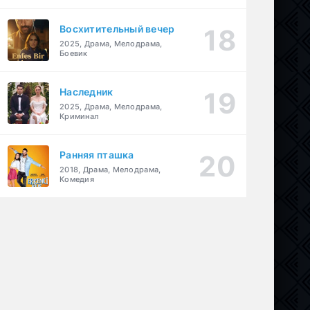
Восхитительный вечер
2025, Драма, Мелодрама,
Боевик
Наследник
2025, Драма, Мелодрама,
Криминал
Ранняя пташка
2018, Драма, Мелодрама,
Комедия
драма