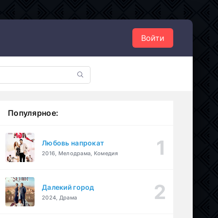
Войти
Популярное:
Любовь напрокат
2016, Мелодрама, Комедия
Далекий город
2024, Драма