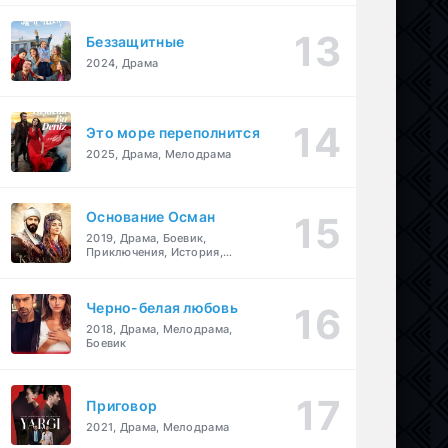
Беззащитные
2024, Драма
Это море переполнится
2025, Драма, Мелодрама
Основание Осман
2019, Драма, Боевик,
Приключения, История,
Военный
Черно-белая любовь
2018, Драма, Мелодрама,
Боевик
Приговор
2021, Драма, Мелодрама