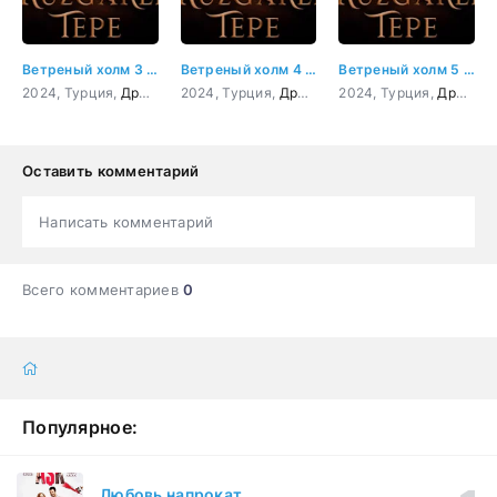
Ветреный холм 3 серия
Ветреный холм 4 серия
Ветреный холм 5 серия
2024, Турция,
Драма
,
Мелодрама
2024, Турция,
Драма
,
Мелодрама
2024, Турция,
Драма
,
Оставить комментарий
Написать комментарий
Всего комментариев
0
Популярное:
Любовь напрокат