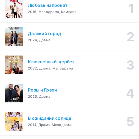
Любовь напрокат
2016, Мелодрама, Комедия
Далекий город
2024, Драма
Клюквенный щербет
2022, Драма, Мелодрама
Розы и Грехи
2025, Драма
В ожидании солнца
2014, Драма, Мелодрама