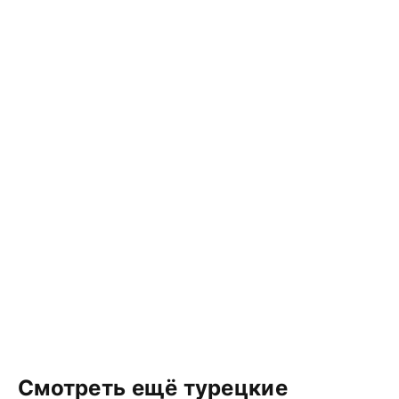
Смотреть ещё турецкие