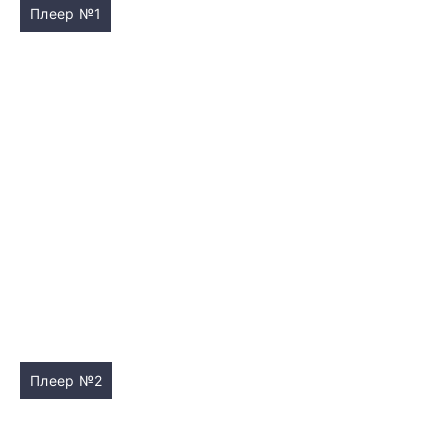
Плеер №1
Плеер №2