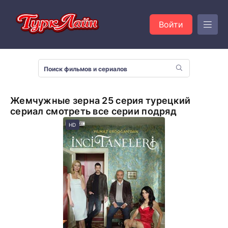
Войти
Жемчужные зерна 25 серия турецкий
сериал смотреть все серии подряд
HD