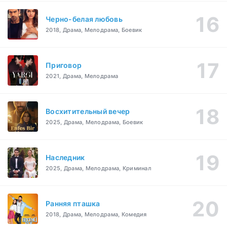
Черно-белая любовь
2018, Драма, Мелодрама, Боевик
Приговор
2021, Драма, Мелодрама
Восхитительный вечер
2025, Драма, Мелодрама, Боевик
Наследник
2025, Драма, Мелодрама, Криминал
Ранняя пташка
2018, Драма, Мелодрама, Комедия