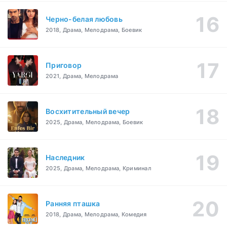
Черно-белая любовь
2018, Драма, Мелодрама, Боевик
Приговор
2021, Драма, Мелодрама
Восхитительный вечер
2025, Драма, Мелодрама, Боевик
Наследник
2025, Драма, Мелодрама, Криминал
Ранняя пташка
2018, Драма, Мелодрама, Комедия