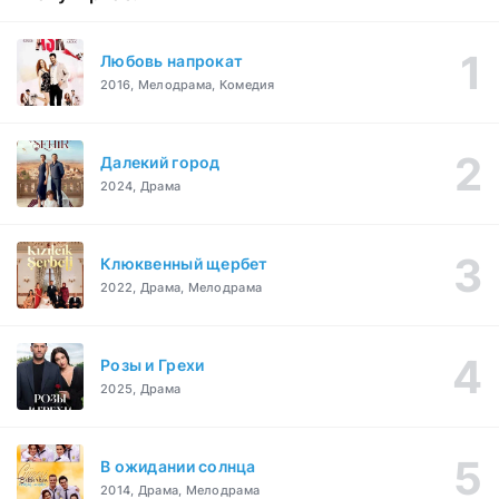
Любовь напрокат
2016, Мелодрама, Комедия
Далекий город
2024, Драма
Клюквенный щербет
2022, Драма, Мелодрама
Розы и Грехи
2025, Драма
В ожидании солнца
2014, Драма, Мелодрама