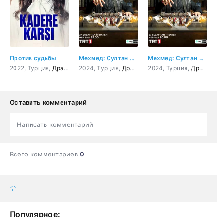
Против судьбы
Мехмед: Султан Завоеватель 1 серия
Мехмед: Султан Завоеватель 2 серия
2022, Турция,
Драма
,
Мелодрама
2024, Турция,
Драма
,
История
2024, Турция,
Драма
,
Оставить комментарий
Написать комментарий
Всего комментариев
0
Популярное: