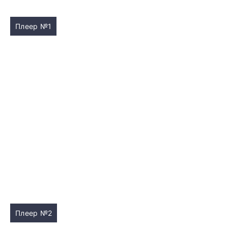
Плеер №1
Плеер №2