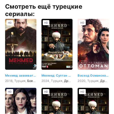
Смотреть ещё турецкие
сериалы:
HD
HD
HD
Мехмед завоеватель мира
Мехмед: Султан Завоеватель
Восход Османской империи
2018, Турция,
Боевик
,
История
2024, Турция,
,
Военный
Драма
,
История
2020, Турция,
Драма
,
HD
HD
HD