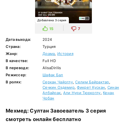
Добавлена 3 серия
15
7
Дата выхода:
2024
Страна:
Турция
Жанр:
Драма
,
История
В качестве:
Full HD
В переводе:
AlisaDirilis
Режиссер:
Шафак Бал
В ролях:
Серкан Чайоглу
,
Селим Байрактар
,
Сечкин Оздемир
,
Фикрет Кускан
,
Синан
Албайрак
,
Али Нури Тюркоглу
,
Кенан
Чобан
Мехмед: Султан Завоеватель 3 серия
смотреть онлайн бесплатно