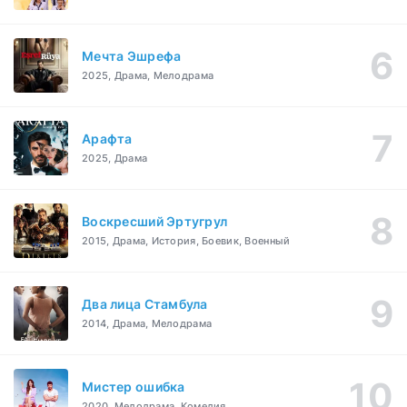
Мечта Эшрефа
2025, Драма, Мелодрама
Арафта
2025, Драма
Воскресший Эртугрул
2015, Драма, История, Боевик, Военный
Два лица Стамбула
2014, Драма, Мелодрама
Мистер ошибка
2020, Мелодрама, Комедия