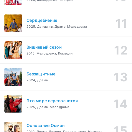
Сердцебиение
2025, Детектив, Драма, Мелодрама
Вишневый сезон
2015, Мелодрама, Комедия
Беззащитные
2024, Драма
Это море переполнится
2025, Драма, Мелодрама
Основание Осман
2019, Драма, Боевик, Приключения, История,