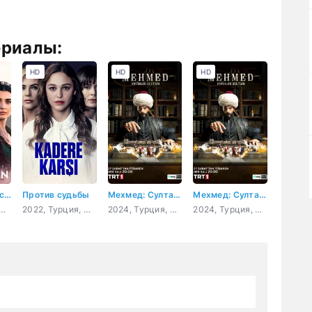
ериалы:
HD
HD
HD
Восход Османской империи
Против судьбы
Мехмед: Султан Завоеватель 1 серия
Мехмед: Султан Завоеватель 2 серия
20, Турция,
Драма
,
История
,
Биография
2022, Турция,
Драма
,
Мелодрама
,
Военный
2024, Турция,
Драма
,
История
2024, Турция,
Драма
,
Исто