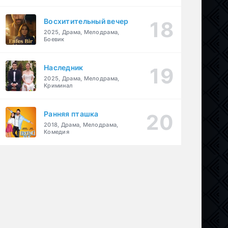
Восхитительный вечер
2025, Драма, Мелодрама,
Боевик
Наследник
2025, Драма, Мелодрама,
Криминал
Ранняя пташка
2018, Драма, Мелодрама,
Комедия
рия