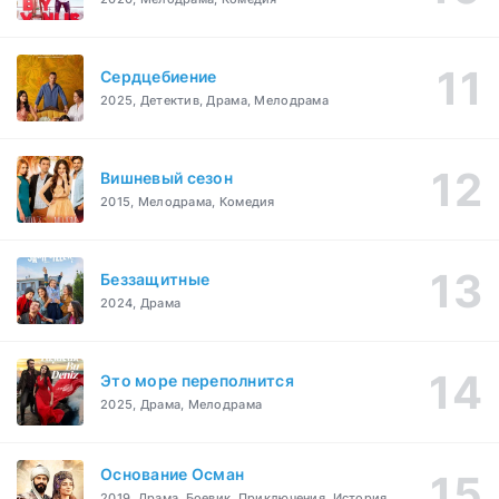
Сердцебиение
2025, Детектив, Драма, Мелодрама
Вишневый сезон
2015, Мелодрама, Комедия
Беззащитные
2024, Драма
Это море переполнится
2025, Драма, Мелодрама
Основание Осман
2019, Драма, Боевик, Приключения, История,