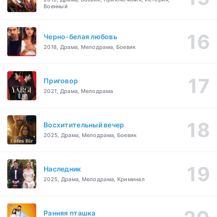
Военный
Черно-белая любовь
2018, Драма, Мелодрама, Боевик
Приговор
2021, Драма, Мелодрама
Восхитительный вечер
2025, Драма, Мелодрама, Боевик
Наследник
2025, Драма, Мелодрама, Криминал
Ранняя пташка