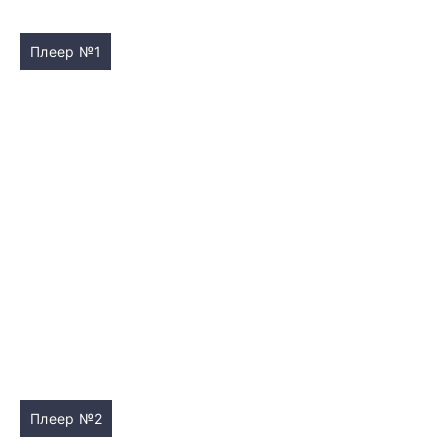
Плеер №1
Плеер №2