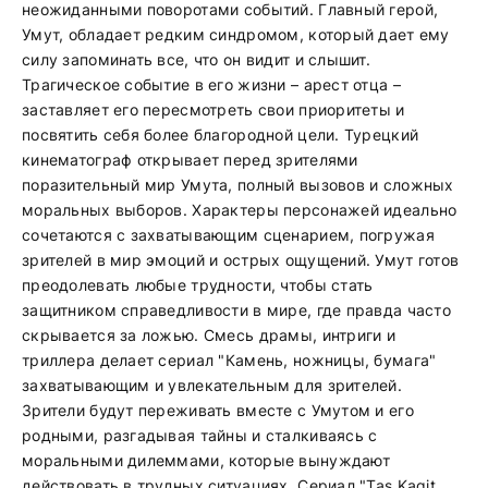
неожиданными поворотами событий. Главный герой,
Умут, обладает редким синдромом, который дает ему
силу запоминать все, что он видит и слышит.
Трагическое событие в его жизни – арест отца –
заставляет его пересмотреть свои приоритеты и
посвятить себя более благородной цели. Турецкий
кинематограф открывает перед зрителями
поразительный мир Умута, полный вызовов и сложных
моральных выборов. Характеры персонажей идеально
сочетаются с захватывающим сценарием, погружая
зрителей в мир эмоций и острых ощущений. Умут готов
преодолевать любые трудности, чтобы стать
защитником справедливости в мире, где правда часто
скрывается за ложью. Смесь драмы, интриги и
триллера делает сериал "Камень, ножницы, бумага"
захватывающим и увлекательным для зрителей.
Зрители будут переживать вместе с Умутом и его
родными, разгадывая тайны и сталкиваясь с
моральными дилеммами, которые вынуждают
действовать в трудных ситуациях. Сериал "Tas Kagit