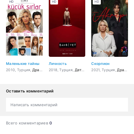
HD
HD
HD
Маленькие тайны
Личность
Скорпион
2010, Турция,
Драма
2018, Турция,
Детектив
2021, Турция,
,
Драма
,
Криминал
Драма
Оставить комментарий
Написать комментарий
Всего комментариев
0