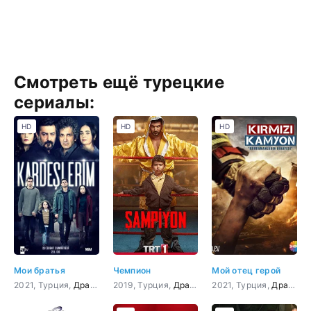
Смотреть ещё турецкие
сериалы:
HD
HD
HD
Мои братья
Чемпион
Мой отец герой
2021, Турция,
Драма
2019, Турция,
Драма
2021, Турция,
Драма
,
Б