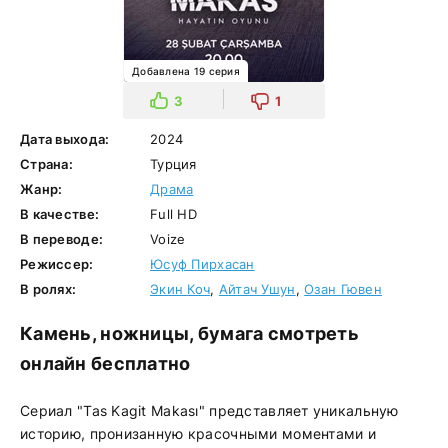
Добавлена 19 серия
3
1
Дата выхода:
2024
Страна:
Турция
Жанр:
Драма
В качестве:
Full HD
В переводе:
Voize
Режиссер:
Юсуф Пирхасан
В ролях:
Экин Коч
,
Айтач Ушун
,
Озан Гювен
Камень, ножницы, бумага смотреть
онлайн бесплатно
Сериал "Tas Kagit Makası" представляет уникальную
историю, пронизанную красочными моментами и