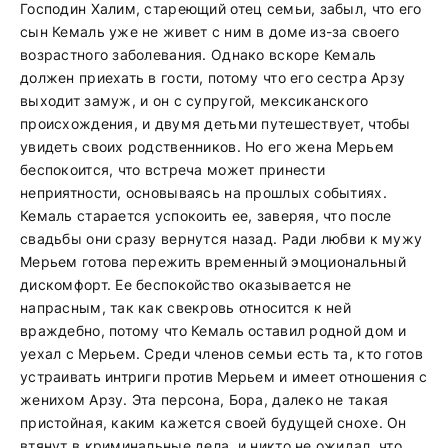
Господин Халим, стареющий отец семьи, забыл, что его
сын Кемаль уже не живет с ним в доме из-за своего
возрастного заболевания. Однако вскоре Кемаль
должен приехать в гости, потому что его сестра Арзу
выходит замуж, и он с супругой, мексиканского
происхождения, и двумя детьми путешествует, чтобы
увидеть своих родственников. Но его жена Мерьем
беспокоится, что встреча может принести
неприятности, основываясь на прошлых событиях.
Кемаль старается успокоить ее, заверяя, что после
свадьбы они сразу вернутся назад. Ради любви к мужу
Мерьем готова пережить временный эмоциональный
дискомфорт. Ее беспокойство оказывается не
напрасным, так как свекровь относится к ней
враждебно, потому что Кемаль оставил родной дом и
уехал с Мерьем. Среди членов семьи есть та, кто готов
устраивать интриги против Мерьем и имеет отношения с
женихом Арзу. Эта персона, Бора, далеко не такая
пристойная, каким кажется своей будущей снохе. Он
втянут в криминальные дела, и никто не ожидал, что