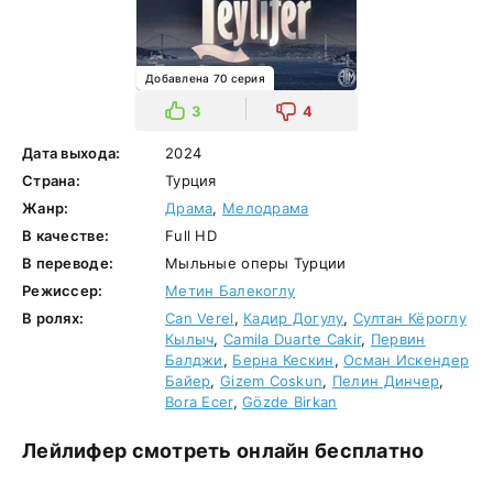
Добавлена 70 серия
3
4
Дата выхода:
2024
Страна:
Турция
Жанр:
Драма
,
Мелодрама
В качестве:
Full HD
В переводе:
Мыльные оперы Турции
Режиссер:
Метин Балекоглу
В ролях:
Can Verel
,
Кадир Догулу
,
Султан Кёроглу
Кылыч
,
Camila Duarte Cakir
,
Первин
Балджи
,
Берна Кескин
,
Осман Искендер
Байер
,
Gizem Coskun
,
Пелин Динчер
,
Bora Ecer
,
Gözde Birkan
Лейлифер смотреть онлайн бесплатно