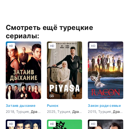
Смотреть ещё турецкие
сериалы:
HD
HD
HD
Затаив дыхание
Рынок
Закон ради семьи
2018, Турция,
Драма
,
криминал
2025, Турция,
,
Боевик
Драма
,
Приключения
,
Мелодрама
2015, Турция,
Драма
,
К
HD
HD
HD