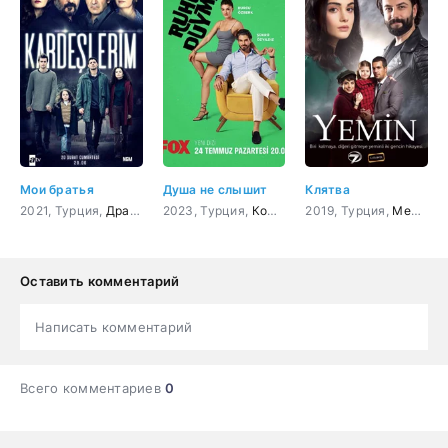
Мои братья
Душа не слышит
Клятва
2021, Турция,
Драма
2023, Турция,
Комедия
2019, Турция,
Мелодрама
Оставить комментарий
Написать комментарий
Всего комментариев
0