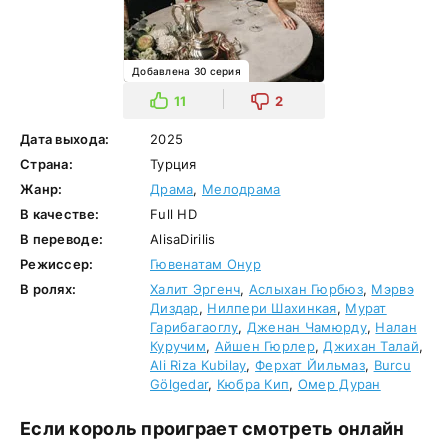
Добавлена 30 серия
11
2
Дата выхода:
2025
Страна:
Турция
Жанр:
Драма
,
Мелодрама
В качестве:
Full HD
В переводе:
AlisaDirilis
Режиссер:
Гювенатам Онур
В ролях:
Халит Эргенч
,
Аслыхан Гюрбюз
,
Мэрвэ
Диздар
,
Нилпери Шахинкая
,
Мурат
Гарибагаоглу
,
Дженан Чамюрду
,
Налан
Куручим
,
Айшен Гюрлер
,
Джихан Талай
,
Ali Riza Kubilay
,
Ферхат Йильмаз
,
Burcu
Gölgedar
,
Кюбра Кип
,
Омер Дуран
Если король проиграет смотреть онлайн