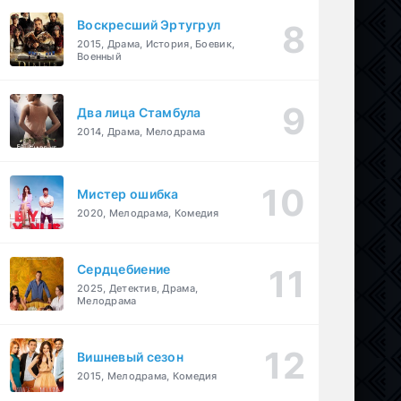
Воскресший Эртугрул
2015, Драма, История, Боевик,
Военный
Два лица Стамбула
2014, Драма, Мелодрама
Мистер ошибка
2020, Мелодрама, Комедия
Сердцебиение
2025, Детектив, Драма,
Мелодрама
Вишневый сезон
2015, Мелодрама, Комедия