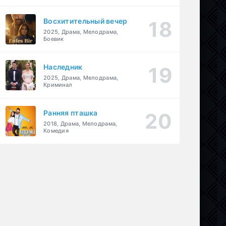
Восхитительный вечер
2025, Драма, Мелодрама,
Боевик
Наследник
2025, Драма, Мелодрама,
Криминал
Ранняя пташка
2018, Драма, Мелодрама,
Комедия
драма