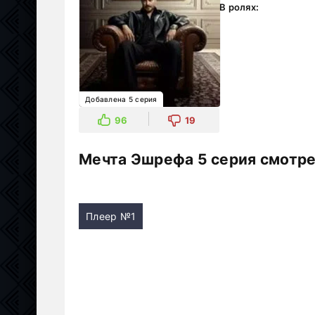
В ролях:
Добавлена 5 серия
96
19
Мечта Эшрефа 5 серия смотре
Плеер №1