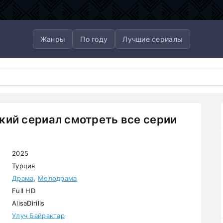
Жанры
По году
Лучшие сериалы
кий сериал смотреть все серии
2025
Турция
Драма
,
Мелодрама
Full HD
AlisaDirilis
Улуч Байрактар