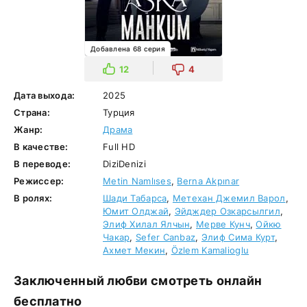
Добавлена 68 серия
12
4
Дата выхода:
2025
Страна:
Турция
Жанр:
Драма
В качестве:
Full HD
В переводе:
DiziDenizi
Режиссер:
Metin Namlıses
,
Berna Akpınar
В ролях:
Шади Табарса
,
Метехан Джемил Варол
,
Юмит Олджай
,
Эйдждер Озкарсылгил
,
Элиф Хилал Ялчын
,
Мерве Кунч
,
Ойкю
Чакар
,
Sefer Canbaz
,
Элиф Сима Курт
,
Ахмет Мекин
,
Özlem Kamalioglu
Заключенный любви смотреть онлайн
бесплатно