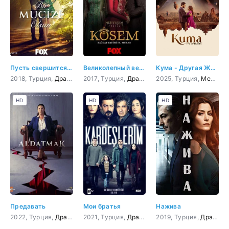
Пусть свершится чудо
Великолепный век. Империя Кёсем
Кума - Другая Жена
2018, Турция,
Драма
,
Мелодрама
2017, Турция,
Драма
,
Мелодрама
2025, Турция,
,
История
Мелодрама
HD
HD
HD
Предавать
Мои братья
Нажива
2022, Турция,
Драма
2021, Турция,
Драма
2019, Турция,
Драма