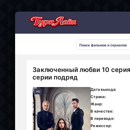
Заключенный любви 10 серия
серии подряд
Дата выхода:
HD
Страна:
Жанр:
В качестве:
В переводе:
Режиссер: