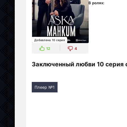
В ролях:
Добавлена 10 серия
12
4
Заключенный любви 10 серия 
Плеер №1