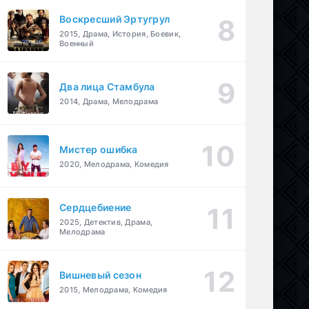
Воскресший Эртугрул
2015, Драма, История, Боевик,
Военный
Два лица Стамбула
2014, Драма, Мелодрама
Мистер ошибка
2020, Мелодрама, Комедия
Сердцебиение
2025, Детектив, Драма,
Мелодрама
Вишневый сезон
2015, Мелодрама, Комедия