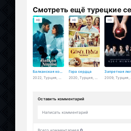
Смотреть ещё турецкие с
HD
HD
HD
Балканская колыбельная
Гора сердца
2022, Турция,
Драма
,
Мелодрама
,
2020, Турция,
Драма
Комедия
,
Мелодрама
,
История
20
Оставить комментарий
Написать комментарий
Всего комментариев
0