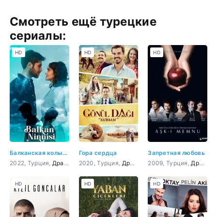
Смотреть ещё турецкие
сериалы:
HD
HD
HD
Балканская колыбельная
Гора сердца
Запретная любовь
2022, Турция,
Драма
,
Мелодрама
2020, Турция,
,
Комедия
Драма
,
,
История
Мелодрама
2009, Турция,
,
Комедия
Драма
,
HD
HD
HD