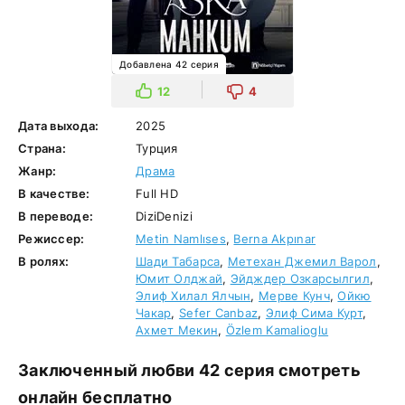
Добавлена 42 серия
12
4
Дата выхода:
2025
Страна:
Турция
Жанр:
Драма
В качестве:
Full HD
В переводе:
DiziDenizi
Режиссер:
Metin Namlıses
,
Berna Akpınar
В ролях:
Шади Табарса
,
Метехан Джемил Варол
,
Юмит Олджай
,
Эйдждер Озкарсылгил
,
Элиф Хилал Ялчын
,
Мерве Кунч
,
Ойкю
Чакар
,
Sefer Canbaz
,
Элиф Сима Курт
,
Ахмет Мекин
,
Özlem Kamalioglu
Заключенный любви 42 серия смотреть
онлайн бесплатно