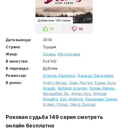
Добавлена 149 серия
17
10
Дата выхода:
2014
Страна:
Турция
Жанр:
Драма
,
Мелодрама
В качестве:
Full HD
В переводе:
Дубляж
Режиссер:
Атилла Дженгиз
,
Джанан Эвджимен
В ролях:
Дуйгу Кесер
,
Озан Даггез
,
Ешим Гюль
Акшар
,
Айберк Аладар
,
Орхан Айдин
,
Михрибан Эр
,
Аднан Коч
,
Эджем
Каравуз
,
Ece Akdeniz
,
Кахраман Сиври
,
Erdem Yilmaz
,
Deniz Durmaz
Роковая судьба 149 серия смотреть
онлайн бесплатно