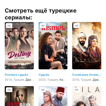
Смотреть ещё турецкие
сериалы:
HD
HD
HD
Роковая судьба
Судьба
Основание Осман 149 серия
2014, Турция,
Драма
,
Мелодрама
2023, Турция,
Комедия
2019, Турция,
Драма
,
Б
HD
HD
HD