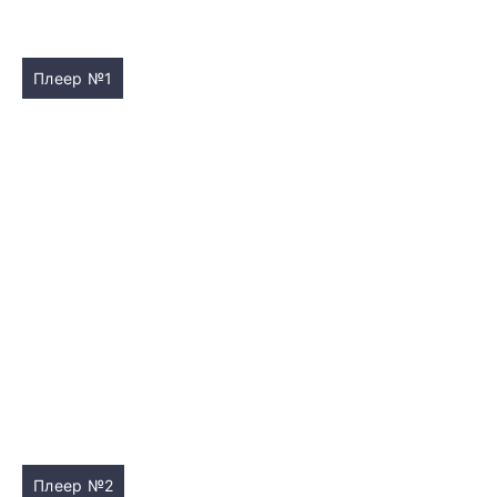
Плеер №1
Плеер №2