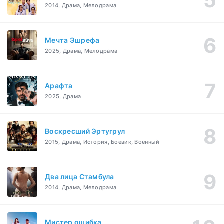
2014, Драма, Мелодрама
Мечта Эшрефа
2025, Драма, Мелодрама
Арафта
2025, Драма
Воскресший Эртугрул
2015, Драма, История, Боевик, Военный
Два лица Стамбула
2014, Драма, Мелодрама
Мистер ошибка