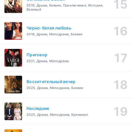
2019, Драма, Боевик, Приключения, История,
Военный
Черно-белая любовь
2018, Драма, Мелодрама, Боевик
Приговор
2021, Драма, Мелодрама
Восхитительный вечер
2025, Драма, Мелодрама, Боевик
Наследник
2025, Драма, Мелодрама, Криминал