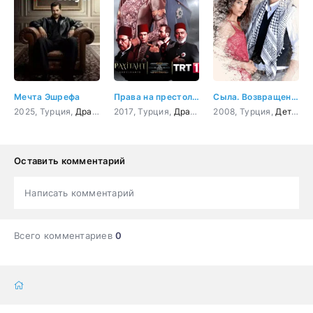
Мечта Эшрефа
Права на престол Абдулхамид 149 серия
Сыла. Возвращение домой 149 серия
2025, Турция,
Драма
,
Мелодрама
2017, Турция,
Драма
,
История
2008, Турция,
Детектив
Оставить комментарий
Написать комментарий
Всего комментариев
0