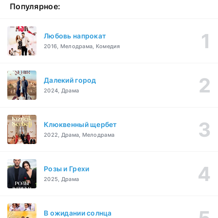
Популярное:
Любовь напрокат
2016, Мелодрама, Комедия
Далекий город
2024, Драма
Клюквенный щербет
2022, Драма, Мелодрама
Розы и Грехи
2025, Драма
В ожидании солнца