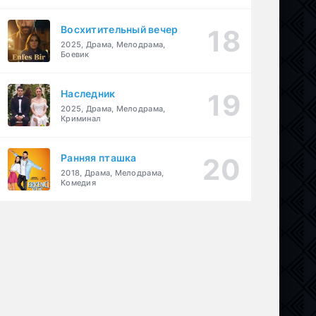
Восхитительный вечер
2025, Драма, Мелодрама,
Боевик
Наследник
2025, Драма, Мелодрама,
Криминал
Ранняя пташка
2018, Драма, Мелодрама,
Комедия