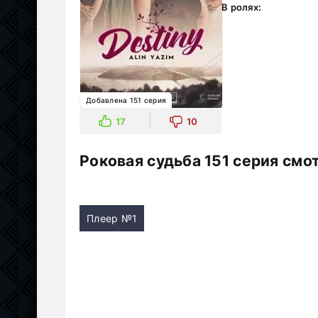
В ролях:
Добавлена 151 серия
17
10
Роковая судьба 151 серия смо
Плеер №1