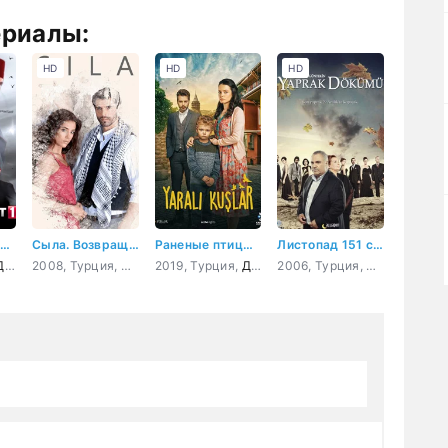
ериалы:
HD
HD
HD
Права на престол Абдулхамид 151 серия
Сыла. Возвращение домой 151 серия
Раненые птицы 151 серия
Листопад 151 серия
ама
Военный
,
История
2008, Турция,
Детектив
2019, Турция,
,
Драма
,
Мелодрама
Драма
2006, Турция,
Драма