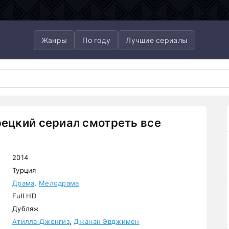
Жанры
По году
Лучшие сериалы
рецкий сериал смотреть все
2014
Турция
Драма
,
Мелодрама
Full HD
Дубляж
Атилла Дженгиз
,
Джанан Эвджимен