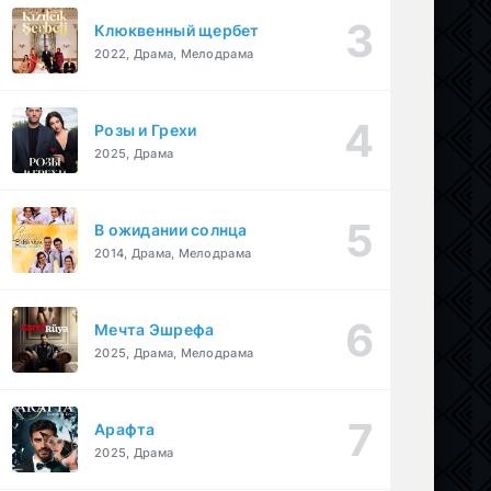
Клюквенный щербет
2022, Драма, Мелодрама
Розы и Грехи
2025, Драма
В ожидании солнца
2014, Драма, Мелодрама
Мечта Эшрефа
2025, Драма, Мелодрама
Арафта
2025, Драма