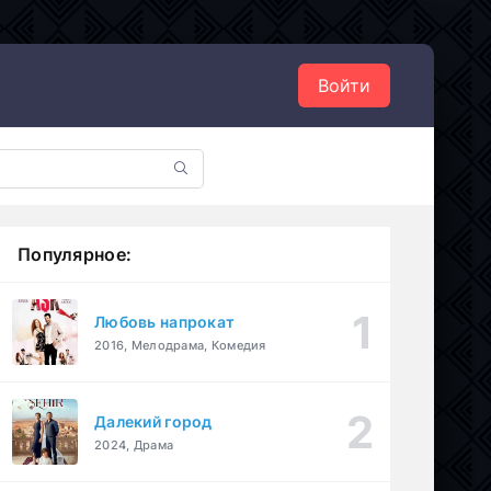
Войти
Популярное:
Любовь напрокат
2016, Мелодрама, Комедия
Далекий город
2024, Драма