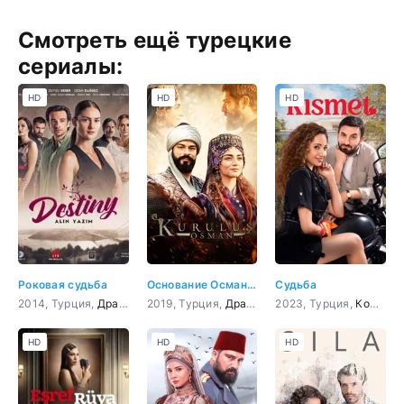
Смотреть ещё турецкие
сериалы:
HD
HD
HD
Роковая судьба
Основание Осман 153 серия
Судьба
2014, Турция,
Драма
,
Мелодрама
2019, Турция,
Драма
,
Боевик
2023, Турция,
,
Приключения
Комедия
,
И
HD
HD
HD