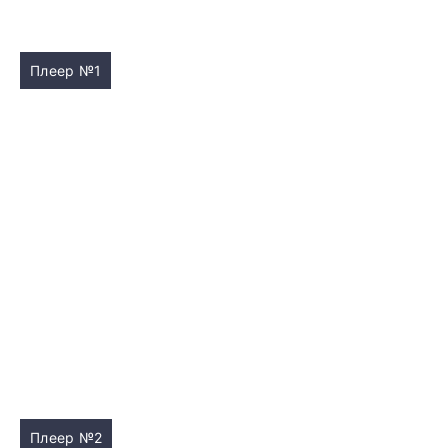
Плеер №1
Плеер №2