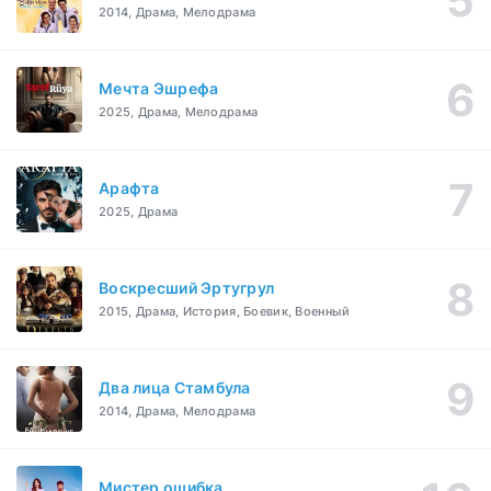
2014, Драма, Мелодрама
Мечта Эшрефа
2025, Драма, Мелодрама
Арафта
2025, Драма
Воскресший Эртугрул
2015, Драма, История, Боевик, Военный
Два лица Стамбула
2014, Драма, Мелодрама
Мистер ошибка