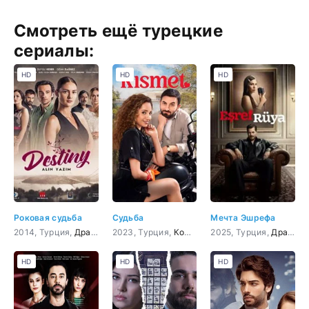
Смотреть ещё турецкие
сериалы:
HD
HD
HD
Роковая судьба
Судьба
Мечта Эшрефа
2014, Турция,
Драма
,
Мелодрама
2023, Турция,
Комедия
2025, Турция,
Драма
,
HD
HD
HD