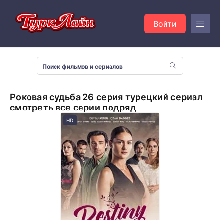
Войти
Роковая судьба 26 серия турецкий сериал
смотреть все серии подряд
HD