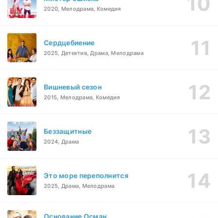
2020, Мелодрама, Комедия
Сердцебиение
2025, Детектив, Драма, Мелодрама
Вишневый сезон
2015, Мелодрама, Комедия
Беззащитные
2024, Драма
Это море переполнится
2025, Драма, Мелодрама
Основание Осман