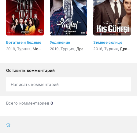
Богатые и бедные
Уединение
Зимнее солнце
2019, Турция,
Мелодрама
2019, Турция,
,
Комедия
Драма
,
Мелодрама
2016, Турция,
,
Боевик
Драма
,
М
Оставить комментарий
Написать комментарий
Всего комментариев
0