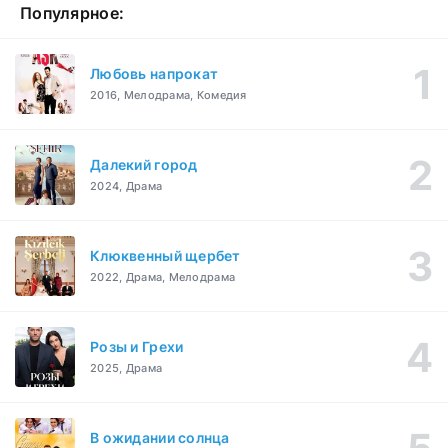
Популярное:
Любовь напрокат
2016, Мелодрама, Комедия
Далекий город
2024, Драма
Клюквенный щербет
2022, Драма, Мелодрама
Розы и Грехи
2025, Драма
В ожидании солнца