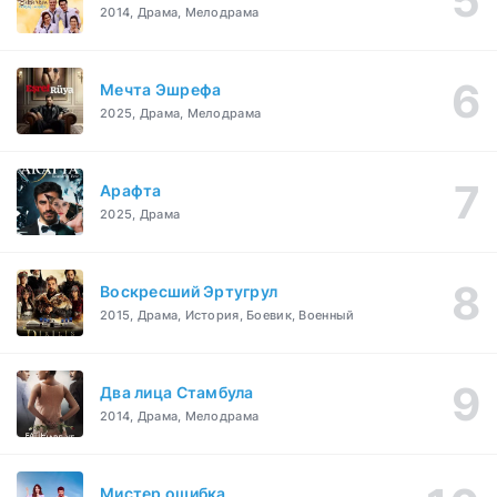
2014, Драма, Мелодрама
Мечта Эшрефа
2025, Драма, Мелодрама
Арафта
2025, Драма
Воскресший Эртугрул
2015, Драма, История, Боевик, Военный
Два лица Стамбула
2014, Драма, Мелодрама
Мистер ошибка