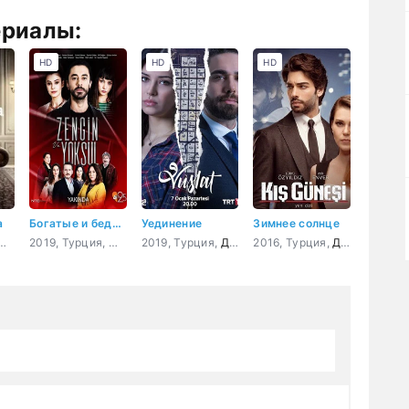
ериалы:
HD
HD
HD
а
Богатые и бедные
Уединение
Зимнее солнце
5, Турция,
Драма
,
Мелодрама
2019, Турция,
Мелодрама
2019, Турция,
,
Комедия
Драма
2016, Турция,
,
Мелодрама
,
Драма
Боевик
,
Мело