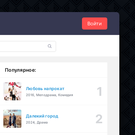
Войти
Популярное:
Любовь напрокат
2016, Мелодрама, Комедия
Далекий город
2024, Драма