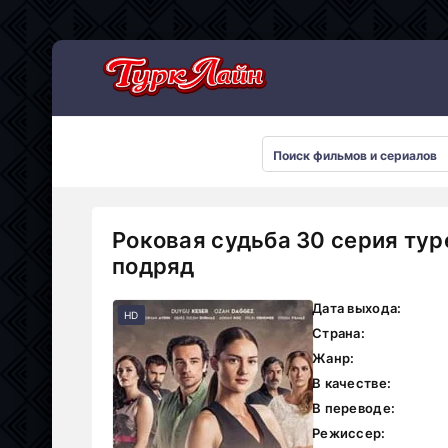
Роковая судьба 30 серия тур
подряд
Дата выхода:
HD
Страна:
Жанр:
В качестве:
В переводе:
Режиссер: