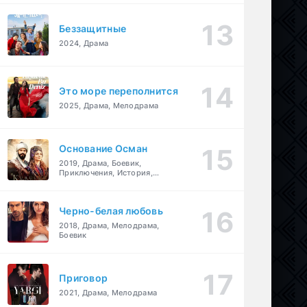
Беззащитные
2024, Драма
Это море переполнится
2025, Драма, Мелодрама
Основание Осман
2019, Драма, Боевик,
Приключения, История,
Военный
Черно-белая любовь
2018, Драма, Мелодрама,
Боевик
Приговор
2021, Драма, Мелодрама