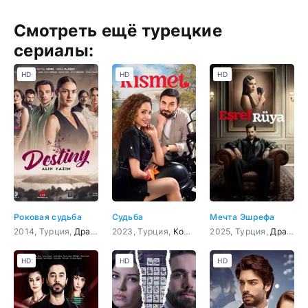
Смотреть ещё турецкие
сериалы:
HD
HD
HD
Роковая судьба
Судьба
Мечта Эшрефа
2014, Турция,
Драма
,
Мелодрама
2023, Турция,
Комедия
2025, Турция,
Драма
,
HD
HD
HD