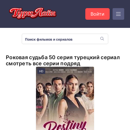
Войти
Роковая судьба 50 серия турецкий сериал
смотреть все серии подряд
HD