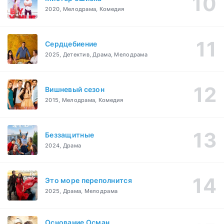
2020, Мелодрама, Комедия
Сердцебиение
2025, Детектив, Драма, Мелодрама
Вишневый сезон
2015, Мелодрама, Комедия
Беззащитные
2024, Драма
Это море переполнится
2025, Драма, Мелодрама
Основание Осман