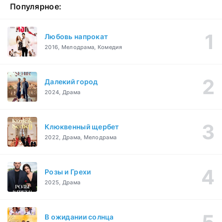
Популярное:
Любовь напрокат
2016, Мелодрама, Комедия
Далекий город
2024, Драма
Клюквенный щербет
2022, Драма, Мелодрама
Розы и Грехи
2025, Драма
В ожидании солнца