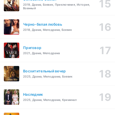
2019, Драма, Боевик, Приключения, История,
Военный
Черно-белая любовь
2018, Драма, Мелодрама, Боевик
Приговор
2021, Драма, Мелодрама
Восхитительный вечер
2025, Драма, Мелодрама, Боевик
Наследник
2025, Драма, Мелодрама, Криминал