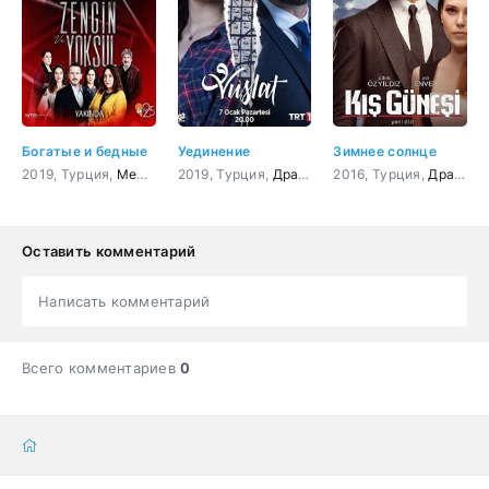
Богатые и бедные
Уединение
Зимнее солнце
2019, Турция,
Мелодрама
2019, Турция,
,
Комедия
Драма
,
Мелодрама
2016, Турция,
,
Боевик
Драма
,
М
Оставить комментарий
Написать комментарий
Всего комментариев
0