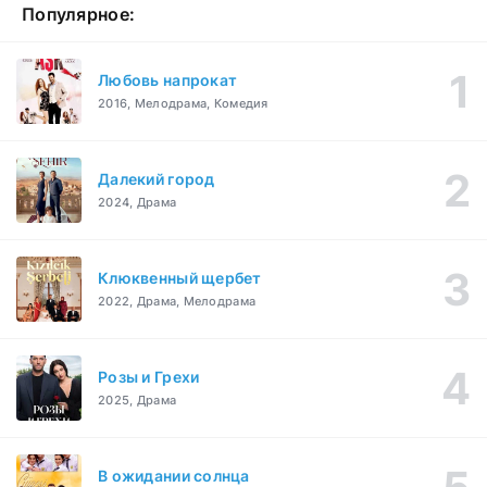
Популярное:
Любовь напрокат
2016, Мелодрама, Комедия
Далекий город
2024, Драма
Клюквенный щербет
2022, Драма, Мелодрама
Розы и Грехи
2025, Драма
В ожидании солнца