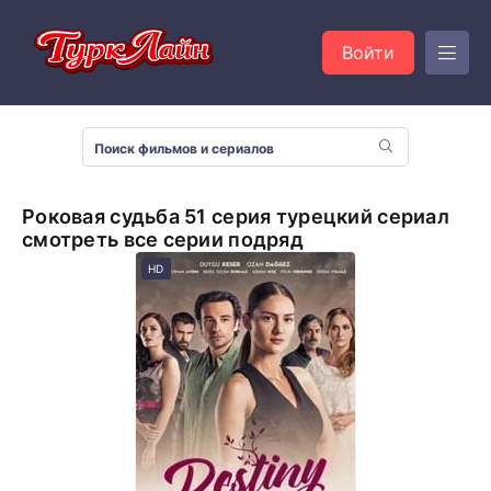
Войти
Роковая судьба 51 серия турецкий сериал
смотреть все серии подряд
HD