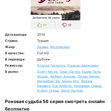
Добавлена 56 серия
17
11
Дата выхода:
2014
Страна:
Турция
Жанр:
Драма
,
Мелодрама
В качестве:
Full HD
В переводе:
Дубляж
Режиссер:
Атилла Дженгиз
,
Джанан Эвджимен
В ролях:
Дуйгу Кесер
,
Озан Даггез
,
Ешим Гюль
Акшар
,
Айберк Аладар
,
Орхан Айдин
,
Михрибан Эр
,
Аднан Коч
,
Эджем
Каравуз
,
Ece Akdeniz
,
Кахраман Сиври
,
Erdem Yilmaz
,
Deniz Durmaz
Роковая судьба 56 серия смотреть онлайн
бесплатно