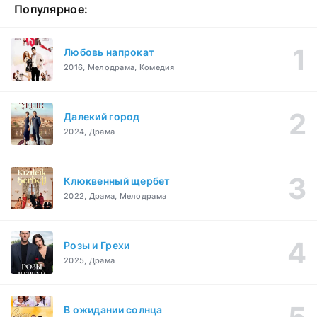
Популярное:
Любовь напрокат
2016, Мелодрама, Комедия
Далекий город
2024, Драма
Клюквенный щербет
2022, Драма, Мелодрама
Розы и Грехи
2025, Драма
В ожидании солнца