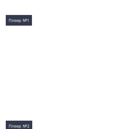
Плеер №1
Плеер №2