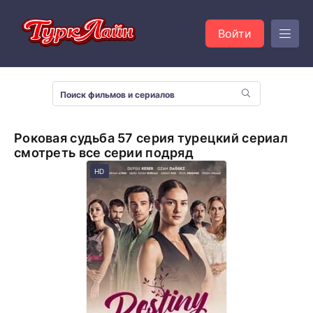
Войти
Роковая судьба 57 серия турецкий сериал
смотреть все серии подряд
HD