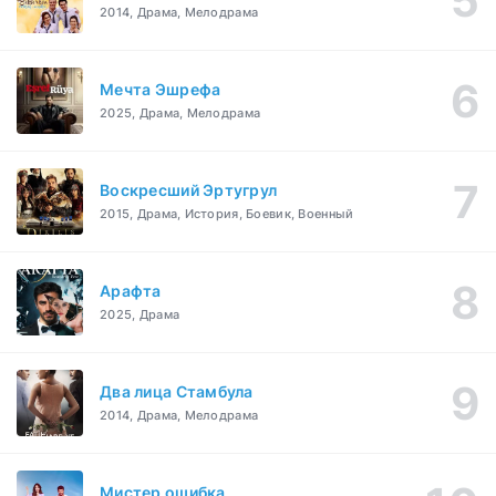
2014, Драма, Мелодрама
Мечта Эшрефа
2025, Драма, Мелодрама
Воскресший Эртугрул
2015, Драма, История, Боевик, Военный
Арафта
2025, Драма
Два лица Стамбула
2014, Драма, Мелодрама
Мистер ошибка