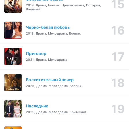
2019, Драма, Боевик, Приключения, История,
Военный
Черно-белая любовь
2018, Драма, Мелодрама, Боевик
Приговор
2021, Драма, Мелодрама
Восхитительный вечер
2025, Драма, Мелодрама, Боевик
Наследник
2025, Драма, Мелодрама, Криминал