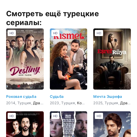
Смотреть ещё турецкие
сериалы:
HD
HD
HD
Роковая судьба
Судьба
Мечта Эшрефа
2014, Турция,
Драма
,
Мелодрама
2023, Турция,
Комедия
2025, Турция,
Драма
,
HD
HD
HD